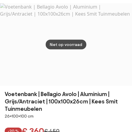
Niet op voorraad
Voetenbank | Bellagio Avolo | Aluminium |
Grijs/Antraciet | 100x100x26cm | Kees Smit
Tuinmeubelen
Afmetingen
26×100×100 cm
€ 360
€ 450
-20 %