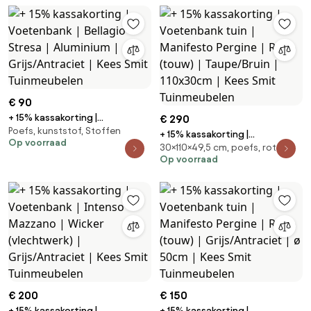
Smit Tuinmeubelen
€ 90
+ 15% kassakorting |
€ 290
Poefs, kunststof, Stoffen
Voetenbank | Bellagio Stresa |
+ 15% kassakorting |
Op voorraad
Aluminium | Grijs/Antraciet |
30×110×49,5 cm, poefs, rotan
Voetenbank tuin | Manifesto
Kees Smit Tuinmeubelen
Op voorraad
Pergine | Rope (touw) |
Taupe/Bruin | 110x30cm | Kees
Smit Tuinmeubelen
€ 200
€ 150
+ 15% kassakorting |
+ 15% kassakorting |