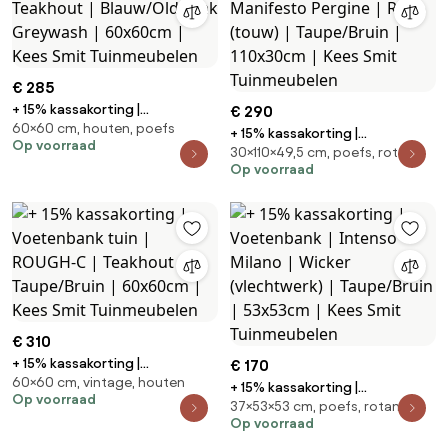
€ 285
+ 15% kassakorting |
€ 290
60×60 cm, houten, poefs
Voetenbank | ROUGH-C |
+ 15% kassakorting |
Op voorraad
Teakhout | Blauw/Old Teak
30×110×49,5 cm, poefs, rotan
Voetenbank tuin | Manifesto
Greywash | 60x60cm | Kees
Op voorraad
Pergine | Rope (touw) |
Smit Tuinmeubelen
Taupe/Bruin | 110x30cm | Kees
Smit Tuinmeubelen
€ 310
+ 15% kassakorting |
€ 170
60×60 cm, vintage, houten
Voetenbank tuin | ROUGH-C |
+ 15% kassakorting |
Op voorraad
Teakhout | Taupe/Bruin |
37×53×53 cm, poefs, rotan
Voetenbank | Intenso Milano |
60x60cm | Kees Smit
Op voorraad
Wicker (vlechtwerk) |
Tuinmeubelen
Taupe/Bruin | 53x53cm | Kees