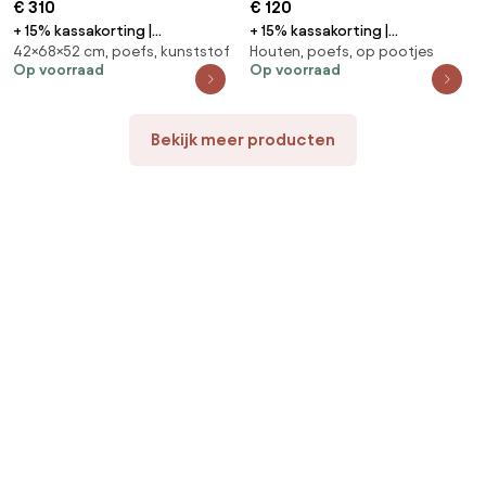
€ 310
€ 120
+ 15% kassakorting |
+ 15% kassakorting |
42×68×52 cm, poefs, kunststof
Houten, poefs, op pootjes
Voetenbank tuin | Apple Bee
Voetenbank | Sunyard Veronica |
Op voorraad
Op voorraad
Condor | Aluminium | Wit |
Teakhout | Natural Teak | Kees
52x68x42cm | Kees Smit
Smit Tuinmeubelen
Tuinmeubelen
Bekijk meer producten