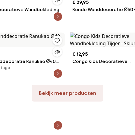
€ 29,95
Decoratieve Wandbekleding
Ronde Wanddecoratie Ø50 
um
Natuurlijk - Sklum
€ 12,95
ddecoratie Ranukao Ø40
Congo Kids Decoratieve
intage
Wandbekleding Tijger - Skl
Bekijk meer producten