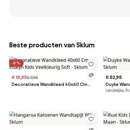
Beste producten van Sklum
-8 %
€ 10,95
€ 52,95
€ 11,95
Decoratieve Wandkleed 40x60 Cm
Duyke Wand
Landelijke, P
Edalyn Kids Veelkleurig Soft - Sklum
Sklum