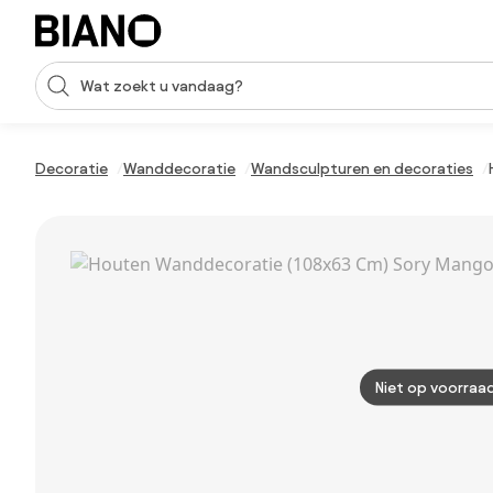
Navigatie overslaan, naar inhoud springen
Zoekopdracht invoeren
Inhoud overslaan, naar voettekst springen
Decoratie
Wanddecoratie
Wandsculpturen en decoraties
Niet op voorraa