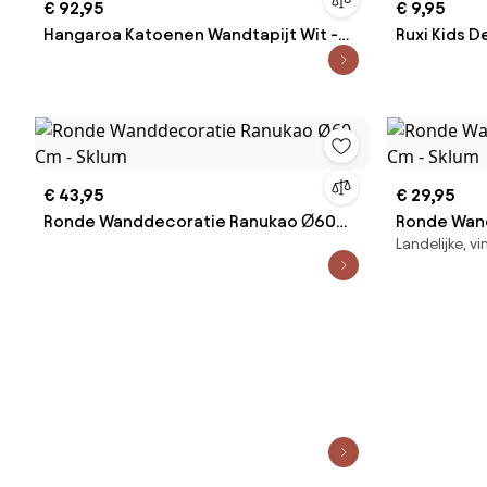
€ 92,95
€ 9,95
Hangaroa Katoenen Wandtapijt Wit -
Ruxi Kids 
Sklum
Maan - Skl
€ 43,95
€ 29,95
Ronde Wanddecoratie Ranukao Ø60
Ronde Wan
Landelijke, v
Cm - Sklum
Cm - Sklum