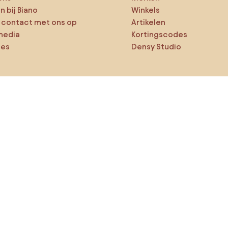
 bij Biano
Winkels
contact met ons op
Artikelen
media
Kortingscodes
ies
Densy Studio
ker op verkenning
ducten
AI-ontwerper