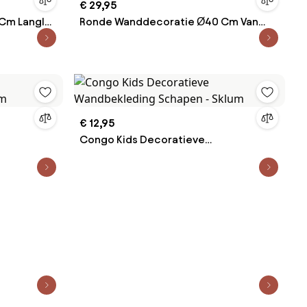
€ 29,95
Cm Langley
Ronde Wanddecoratie Ø40 Cm Van
Yaktuc Touw Wit - Sklum
€ 12,95
Congo Kids Decoratieve
um
Wandbekleding Schapen - Sklum