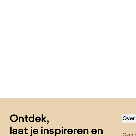
Sla de voettekst over, ga naar het begin van de pagina
Ontdek,
Over
laat je inspireren en
Over 