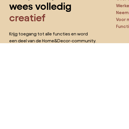
wees volledig
Werken
Neem 
creatief
Voor 
Funct
Krijg toegang tot alle functies en word
een deel van de Home&Decor-community.
Ga ze
Pro
Ik wil alle functies!