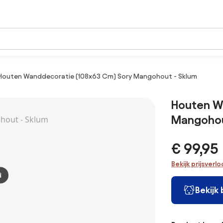
Houten Wanddecoratie (108x63 Cm) Sory Mangohout - Sklum
Houten W
Mangohou
€ 99,95
Bekijk prijsverl
d
Bekijk