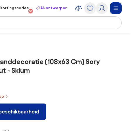
Kortingscodes
AI-ontwerper
51
anddecoratie (108x63 Cm) Sory
t - Sklum
oop
 beschikbaarheid