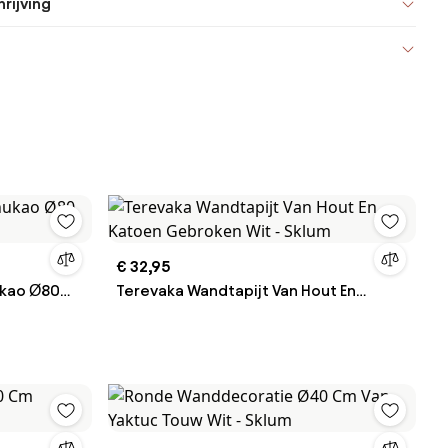
rijving
€ 32,95
kao Ø80
Terevaka Wandtapijt Van Hout En
Katoen Gebroken Wit - Sklum