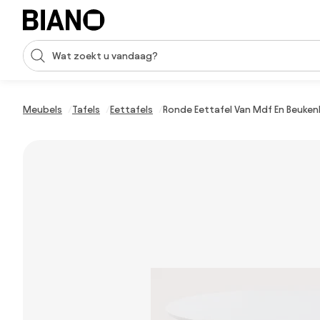
Navigatie overslaan, naar inhoud springen
Zoekopdracht invoeren
Inhoud overslaan, naar voettekst springen
Meubels
Tafels
Eettafels
Ronde Eettafel Van Mdf En Beuke