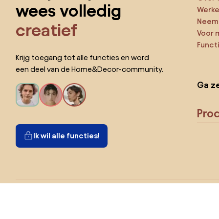
wees volledig
Werken
Neem 
creatief
Voor 
Funct
Krijg toegang tot alle functies en word
een deel van de Home&Decor-community.
Ga ze
Pro
Ik wil alle functies!