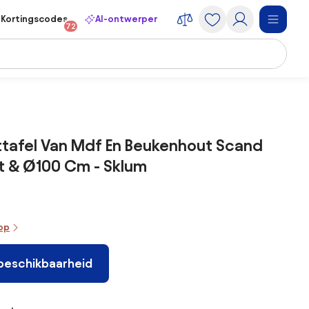
Kortingscodes
AI-ontwerper
72
tafel Van Mdf En Beukenhout Scand
t & Ø100 Cm - Sklum
oop
 beschikbaarheid