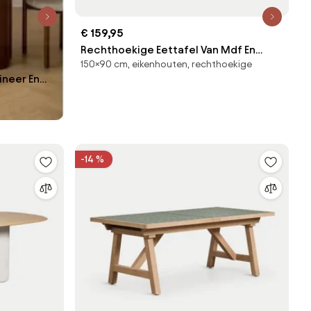
€ 159,95
Rechthoekige Eettafel Van Mdf En
150×90 cm, eikenhouten, rechthoekige
Rubberhout Kerhen Natuurlijk Hout &
ineer En
150 X 90 Cm - Sklum
 Sklum
-14 %