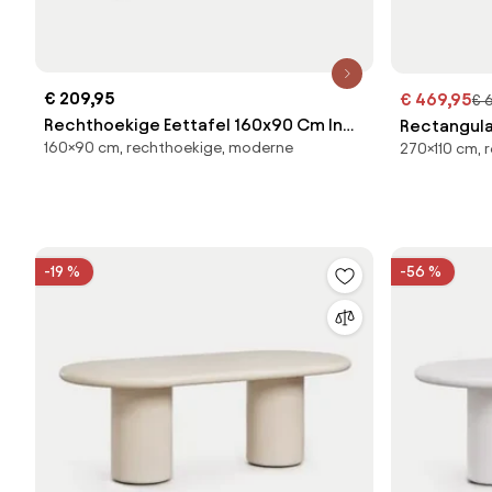
€ 209,95
€ 469,95
€ 
Rechthoekige Eettafel 160x90 Cm In
Rectangula
160×90 cm, rechthoekige, moderne
270×110 cm, 
Glas Arhiza Moka Bruin - Sklum
Acaciahout
Acaciekleur
-19 %
-56 %