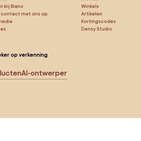
 bij Biano
Winkels
contact met ons op
Artikelen
media
Kortingscodes
ies
Densy Studio
ker op verkenning
ducten
AI-ontwerper