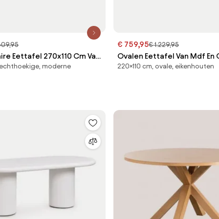
€ 759,95
609,95
€ 1.229,95
ire Eettafel 270x110 Cm Van
Ovalen Eettafel Van Mdf En
rechthoekige, moderne
220×110 cm, ovale, eikenhouten
 Leighton Lichte
Lysander Eikenhout & 220 X 
 & Wit - Sklum
Lichtgrijs - Sklum