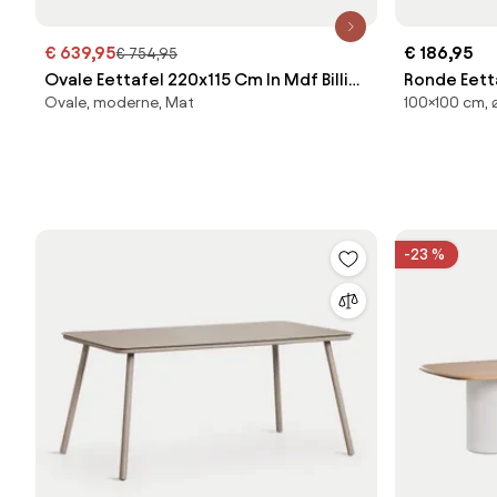
€ 639,95
€ 186,95
€ 754,95
Ovale Eettafel 220x115 Cm In Mdf Billie
Ronde Eett
Ovale, moderne, Mat
100×100 cm, 
Tapioca Beige - Sklum
hout Donke
-23 %