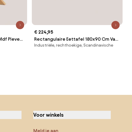
€ 224,95
Mdf Pleven
Rectangulaire Eettafel 180x90 Cm Van
Industriële, rechthoekige, Scandinavische
Glas En Staal Lesley Transparant -
Sklum
Voor winkels
Meld je aan