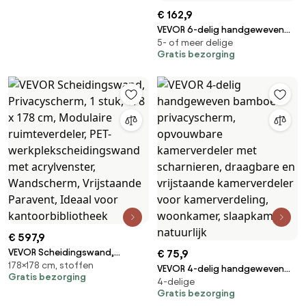
€ 162,9
VEVOR 6-delig handgeweven
5- of meer delige
bamboe privacyscherm,
Gratis bezorging
opvouwbare kamerverdeler
met scharnieren, draagbare en
vrijstaande kamerverdeler voor
kamerverdeling, woonkamer,
slaapkamer, natuurlijk
€ 597,9
VEVOR Scheidingswand,
€ 75,9
178×178 cm, stoffen
Privacyscherm, 1 stuk, 178 x 178
VEVOR 4-delig handgeweven
Gratis bezorging
cm, Modulaire ruimteverdeler,
4-delige
bamboe privacyscherm,
PET-werkplekscheidingswand
Gratis bezorging
opvouwbare kamerverdeler