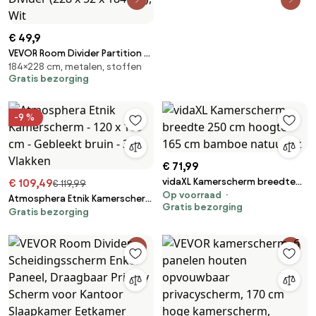
€ 49,9
VEVOR Room Divider Partition 3-
184×228 cm, metalen, stoffen
Scheidingswand, Opvouwbaar
Gratis bezorging
Privacyscherm voor Kantoor,
Slaapkamer, Eetkamer,
Studeerkamer, Balkon,
-9 %
Vrijstaande Room Divider (228 x
52 x 184 cm), Wit
€ 71,99
vidaXL Kamerscherm breedte
€ 109,49
€ 119,99
Op voorraad
250 cm hoogte 165 cm bamboe
Atmosphera Etnik Kamerscherm
Gratis bezorging
natuurlijk
Gratis bezorging
- 120 x 169 cm - Gebleekt bruin -
3 Vlakken