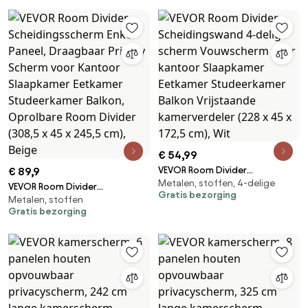
met acrylvenster, Wandscherm,
met scharnieren, draagbare en
Vrijstaande Paravent, Ideaal
vrijstaande kamerverdeler voor
voor kantoorbibliotheek
kamerverdeling, woonkamer,
slaapkamer, natuurlijk
€ 54,99
VEVOR Room Divider
€ 89,9
Metalen, stoffen, 4-delige
Scheidingswand 4-delig
VEVOR Room Divider
Gratis bezorging
scherm Vouwscherm voor
Metalen, stoffen
Scheidingsscherm Enkel Paneel,
Gratis bezorging
kantoor Slaapkamer Eetkamer
Draagbaar Privacy Scherm voor
Studeerkamer Balkon
Kantoor Slaapkamer Eetkamer
Vrijstaande kamerverdeler (228
Studeerkamer Balkon,
x 45 x 172,5 cm), Wit
Oprolbare Room Divider (308,5
x 45 x 245,5 cm), Beige