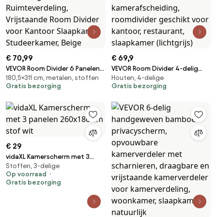
€ 70,99
€ 69,9
VEVOR Room Divider 6 Panelen
VEVOR Room Divider 4-delig
180,5×311 cm, metalen, stoffen
Houten, 4-delige
Scherm 3110 x 1805 x 450 mm,
opvouwbaar privacyscherm,
Gratis bezorging
Gratis bezorging
Opvouwbaar Privacy Scherm
170 cm hoge scheidingswand,
&amp; Draagbare
draagbaar decoratief scherm
Scheidingswand voor
voor kamerafscheiding,
Ruimteverdeling, Vrijstaande
roomdivider geschikt voor
Room Divider voor Kantoor
kantoor, restaurant,
Slaapkamer Studeerkamer,
slaapkamer (lichtgrijs)
€ 29
Beige
vidaXL Kamerscherm met 3
Stoffen, 3-delige
panelen 260x180 cm stof wit
Op voorraad
Gratis bezorging