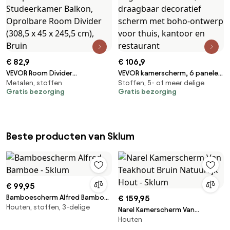
€ 82,9
€ 106,9
VEVOR Room Divider
VEVOR kamerscherm, 6 panelen
Metalen, stoffen
Stoffen, 5- of meer delige
Scheidingsscherm Enkel Paneel,
houten opvouwbaar
Gratis bezorging
Gratis bezorging
Draagbaar Privacy Scherm voor
privacyscherm, 170 cm hoge
Kantoor Slaapkamer Eetkamer
kamerscherm, draagbaar
Studeerkamer Balkon,
decoratief scherm met boho-
Oprolbare Room Divider (308,5
ontwerp voor thuis, kantoor en
Beste producten van Sklum
x 45 x 245,5 cm), Bruin
restaurant
€ 99,95
Bamboescherm Alfred Bamboe
€ 159,95
Houten, stoffen, 3-delige
- Sklum
Narel Kamerscherm Van
Houten
Teakhout Bruin Natuurlijk Hout -