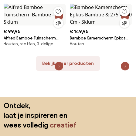
Sklum
€ 99,95
€ 149,95
Alfred Bamboe Tuinscherm
Bamboe Kamerscherm Epkos
Houten, stoffen, 3-delige
Houten
Bamboe - Sklum
Bamboe & 275 X 180 Cm - Sklum
Bekijk meer producten
Sla de voettekst over, ga naar het begin van de pagina
Ontdek,
laat je inspireren en
wees volledig
creatief