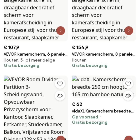
€ 107,9
€ 154,9
VEVOR kamerscherm, 6 panelen
VEVOR kamerscherm, 8 panelen
Houten, 5- of meer delige
Houten
houten opvouwbaar
houten opvouwbaar
Gratis bezorging
Gratis bezorging
privacyscherm, 242 cm lange
privacyscherm, 325 cm lange
kamerscherm, draagbaar
kamerscherm, draagbaar
decoratief scherm voor
decoratief scherm voor
kamerafscheiding in Europese
kamerafscheiding in Europese
stijl voor thuis, restaurant,
stijl voor thuis, restaurant,
slaapkamer
slaapkamer
€ 62
vidaXL Kamerscherm breedte
Op voorraad
250 cm hoogte 165 cm bamboe
Gratis bezorging
natuurlijk