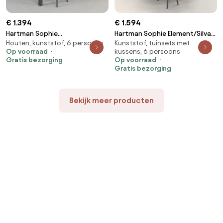
€ 1.394
€ 1.594
Hartman Sophie
Hartman Sophie Element/Silva
Houten, kunststof, 6 persoons
Kunststof, tuinsets met
Element/President 220 cm.
houtlook 240x115 cm. ovale
Op voorraad
kussens, 6 persoons
tuinset - 7-delig
tuinset - 7-delig
Gratis bezorging
Op voorraad
Gratis bezorging
Bekijk meer producten