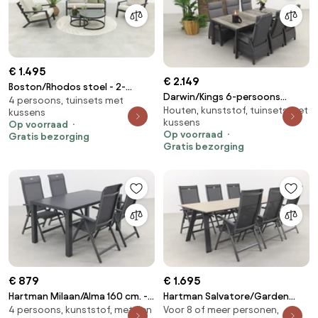
€ 1.495
€ 2.149
Boston/Rhodos stoel - 2-
Darwin/Kings 6-persoons
4 persoons, tuinsets met
zitsbank loungeset - 5-delig
Houten, kunststof, tuinsets met
wicker verstelbare tuinset
kussens
kussens
Op voorraad
220x100 cm. -
Op voorraad
Gratis bezorging
Antraciet/Houtlook
Gratis bezorging
€ 879
€ 1.695
Hartman Milaan/Alma 160 cm. -
Hartman Salvatore/Garden
4 persoons, kunststof, metalen
Voor 8 of meer personen,
verstelbare tuinset - 5-delig
Impressions Nevada 240x100