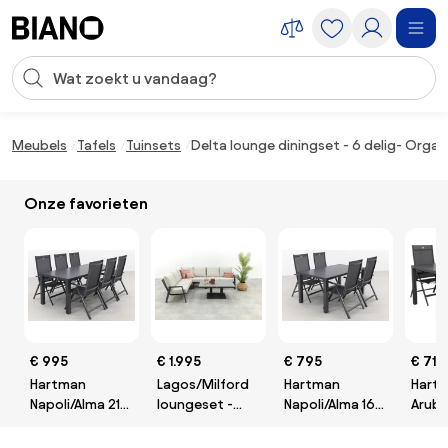
Navigatie overslaan, naar inhoud springen
Zoekopdracht invoeren
Inhoud overslaan, naar voettekst springen
Meubels
Tafels
Tuinsets
Delta lounge diningset - 6 delig- Organ
Onze favorieten
€ 995
€ 1.995
€ 795
€ 719
Hartman
Lagos/Milford
Hartman
Hart
Napoli/Alma 210
loungeset -
Napoli/Alma 160
Aruba
cm. tuinset - 7-
met
cm. tuinset - 5-
pers
delig
verstelbare
delig
verst