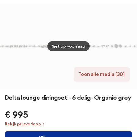
verstelbaar
tafel - links &
verstelbaar
tuins
rechts
cm. -
Niet op voorraad
Toon alle media (30)
Delta lounge diningset - 6 delig- Organic grey
€ 995
Bekijk prijsverloop