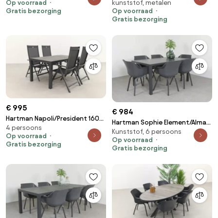
Op voorraad
kunststof, metalen
cm. tuinset - verstelbaar
Gratis bezorging
Op voorraad
Gratis bezorging
€ 995
€ 984
Hartman Napoli/President 160
Hartman Sophie Element/Alma
4 persoons
cm. verstelbare tuinset - 5-
Kunststof, 6 persoons
160 cm. tuinset – 7-delig
Op voorraad
delig
Op voorraad
Gratis bezorging
Gratis bezorging