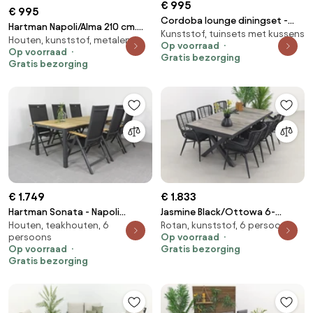
€ 995
€ 995
Cordoba lounge diningset -
Hartman Napoli/Alma 210 cm.
Kunststof, tuinsets met kussens
Rechts
Houten, kunststof, metalen
tuinset - 7-delig verstelbaar
Op voorraad
Op voorraad
Gratis bezorging
Gratis bezorging
€ 1.749
€ 1.833
Hartman Sonata - Napoli
Jasmine Black/Ottowa 6-
Houten, teakhouten, 6
Rotan, kunststof, 6 persoons
tuinset 7-delig
persoons dining tuinset 205-
persoons
Op voorraad
265x100 cm. - Houtlook
Op voorraad
Gratis bezorging
Gratis bezorging