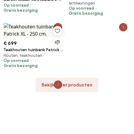
armleuningen
Op voorraad
zits loungebank - Antraciet
Op voorraad
Gratis bezorging
Gratis bezorging
€ 699
Teakhouten tuinbank Patrick XL
Houten, teakhouten
- 250 cm.
Op voorraad
Gratis bezorging
Bekijk meer producten