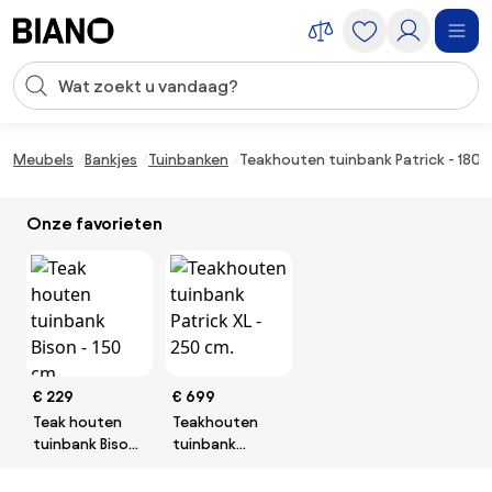
Navigatie overslaan, naar inhoud springen
Zoekopdracht invoeren
Inhoud overslaan, naar voettekst springen
Meubels
Bankjes
Tuinbanken
Teakhouten tuinbank Patrick - 180
Onze favorieten
€ 229
€ 699
Teak houten
Teakhouten
tuinbank Bison
tuinbank
- 150 cm.
Patrick XL - 250
cm.