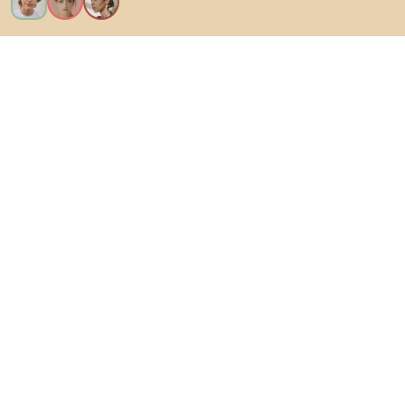
Ik wil alle functies!
Over Biano
Voor gebruikers
Voor winkels
Ga zeker op verkenning
Producten
AI-ontwerper