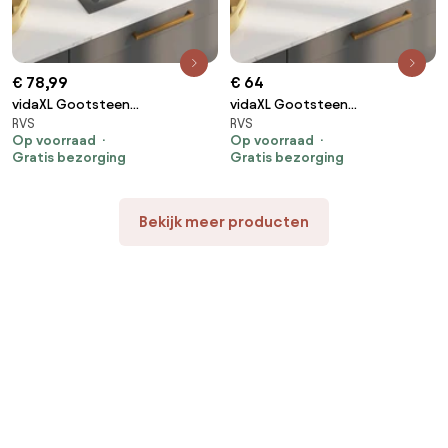
€ 78,99
€ 64
vidaXL Gootsteen
vidaXL Gootsteen
RVS
RVS
handgemaakt roestvrij staal
handgemaakt roestvrij staal
Op voorraad
Op voorraad
zwart
zwart
Gratis bezorging
Gratis bezorging
Bekijk meer producten