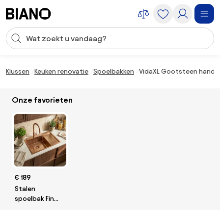
Navigatie overslaan, naar inhoud springen
Zoekopdracht invoeren
Inhoud overslaan, naar voettekst springen
Klussen
Keuken renovatie
Spoelbakken
VidaXL Gootsteen handge
Onze favorieten
€ 189
Stalen
spoelbak Fin
BRUSH COPPER