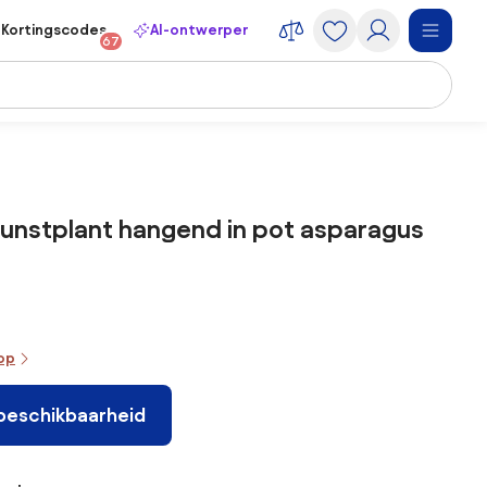
Kortingscodes
AI-ontwerper
67
unstplant hangend in pot asparagus
oop
 beschikbaarheid