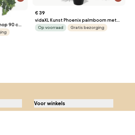
€ 39
vidaXL Kunst Phoenix palmboom met
imop 90 cm
pot 130 cm
Op voorraad
Gratis bezorging
ging
Voor winkels
Meld je aan
Biano Pixel
Biano Star