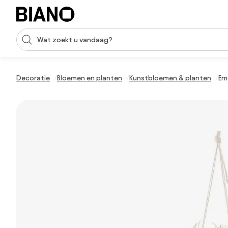
Navigatie overslaan, naar inhoud springen
Zoekopdracht invoeren
Inhoud overslaan, naar voettekst springen
Decoratie
Bloemen en planten
Kunstbloemen & planten
Em