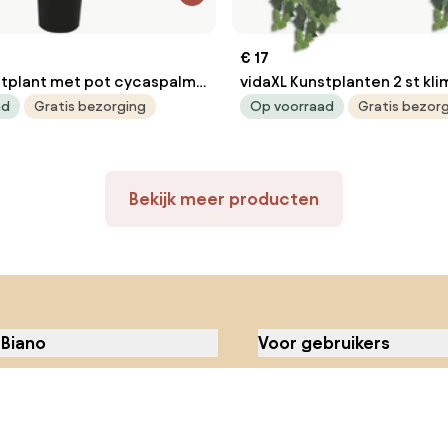
€ 17
stplant met pot cycaspalm
vidaXL Kunstplanten 2 st kl
oen
groen
ad
Gratis bezorging
Op voorraad
Gratis bezor
Bekijk meer producten
 Biano
Voor gebruikers
ons
Merken
 bij Biano
Winkels
contact met ons op
Artikelen