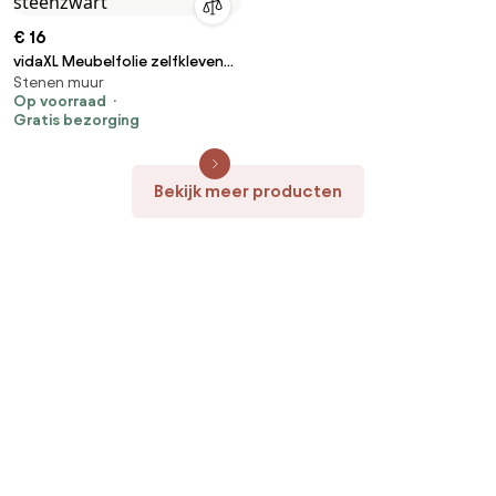
€ 16
vidaXL Meubelfolie zelfklevend
Stenen muur
500x90 cm PVC steenzwart
Op voorraad
Gratis bezorging
Bekijk meer producten