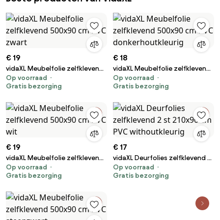
€ 19
€ 18
vidaXL Meubelfolie zelfklevend
vidaXL Meubelfolie zelfklevend
Op voorraad
Op voorraad
500x90 cm PVC zwart
500x90 cm PVC
Gratis bezorging
Gratis bezorging
donkerhoutkleurig
€ 19
€ 17
vidaXL Meubelfolie zelfklevend
vidaXL Deurfolies zelfklevend 2
Op voorraad
Op voorraad
500x90 cm PVC wit
st 210x90 cm PVC
Gratis bezorging
Gratis bezorging
withoutkleurig