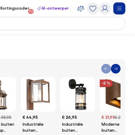
Kortingscodes
AI-ontwerper
72
-8 %
 38,95
€ 44,95
€ 26,95
€ 21,95
€ 23,95
e buiten
Industriële
Industriële
Moderne
mp
buiten
buiten
buiten