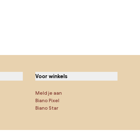
Voor winkels
Meld je aan
Biano Pixel
Biano Star