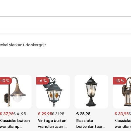
el vierkant donkergrijs
-10 %
-6 %
-13 %
€ 37,95
€ 41,95
€ 29,95
€ 31,95
€ 25,95
€ 33,95
€
Klassieke buiten
Vintage buiten
Klassieke
Klassiek
wandlamp
wandlantaarn
buitenlantaarn
wandla