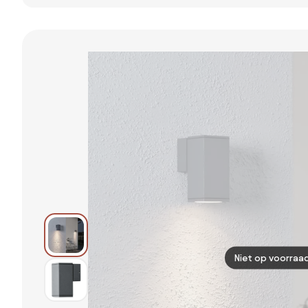
roestbruin met
antiek goud
cm met
smoke kap 2-
rond IP44 -
stopcontact
lichts IP44 -
Noutica
IP44 - Malios
Denmark
Niet op voorraa