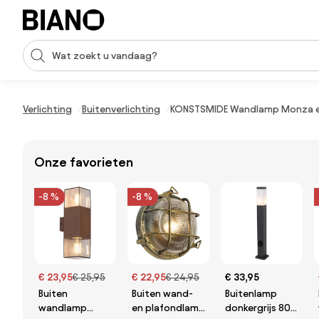
Navigatie overslaan, naar inhoud springen
Zoekopdracht invoeren
Inhoud overslaan, naar voettekst springen
Verlichting
Buitenverlichting
KONSTSMIDE Wandlamp Monza enk
Onze favorieten
-8 %
-8 %
€ 23,95
€ 25,95
€ 22,95
€ 24,95
€ 33,95
Buiten
Buiten wand-
Buitenlamp
wandlamp
en plafondlamp
donkergrijs 80