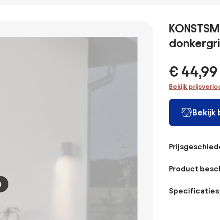
antiek goud
zwart met
sokkel zwart 48
antiek 
IP44 - Daphne
antiek groen
cm IP44 - New
IP44 - G
IP44 - Antigua
Orleans
KONSTSMI
Down
donkergri
€ 44,99
Bekijk prijsverl
Bekijk
Prijsgeschied
Product besch
d
Specificaties