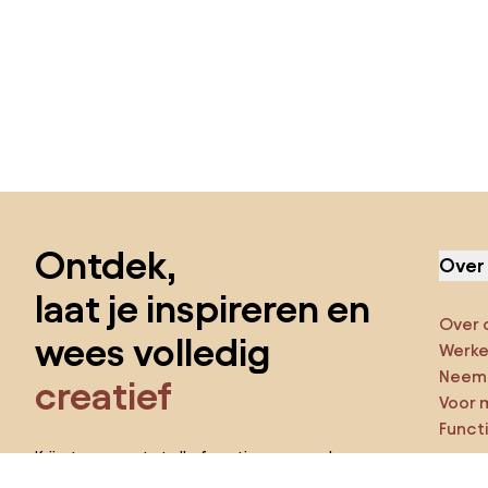
Sla de voettekst over, ga naar het begin van de pagina
Ontdek,
Over
laat je inspireren en
Over 
wees volledig
Werken
Neem 
creatief
Voor 
Funct
Krijg toegang tot alle functies en word
een deel van de Home&Decor-community.