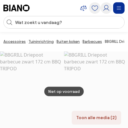
Navigatie overslaan, naar inhoud springen
Zoekopdracht invoeren
Inhoud overslaan, naar voettekst springen
Accessoires
Tuininrichting
Buiten koken
Barbecues
BBGRILL Dri
Niet op voorraad
Toon alle media (2)