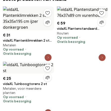
€ 59
vidaXL Plantenstandaard
Houten
76x37x89 cm vurenhout
€ 31
Op voorraad
vidaXL Plantenklimrekken 2 st
Gratis bezorging
Metalen
35x35x195 cm ijzer donkergroen
Op voorraad
Gratis bezorging
€ 25
vidaXL Tuinboogtorens 2 st
Metalen, voor meerdere
planten
Op voorraad
Gratis bezorging