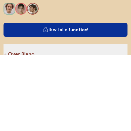
Ik wil alle functies!
Over Biano
Voor gebruikers
Voor winkels
Ga zeker op verkenning
Producten
AI-ontwerper