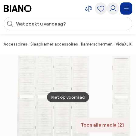
Navigatie overslaan, naar inhoud springen
Zoekopdracht invoeren
Inhoud overslaan, naar voettekst springen
Accessoires
Slaapkamer accessoires
Kamerschermen
VidaXL Ka
Niet op voorraad
Toon alle media (2)