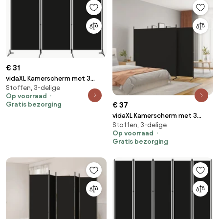
€ 31
vidaXL Kamerscherm met 3
Stoffen, 3-delige
panelen 260x180 cm zwart
Op voorraad
Gratis bezorging
€ 37
vidaXL Kamerscherm met 3
Stoffen, 3-delige
panelen 525x180 cm stof zwart
Op voorraad
Gratis bezorging