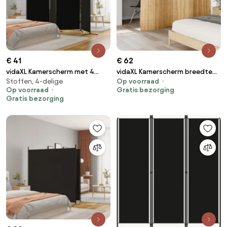
€ 41
€ 62
vidaXL Kamerscherm met 4
vidaXL Kamerscherm breedte
Stoffen, 4-delige
Op voorraad
panelen 346x180 cm stof zwart
250 cm hoogte 165 cm bamboe
Op voorraad
Gratis bezorging
natuurlijk
Gratis bezorging