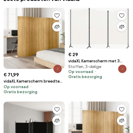
€ 29
vidaXL Kamerscherm met 3
Stoffen, 3-delige
panelen 260x180 cm stof wit
Op voorraad
€ 71,99
Gratis bezorging
vidaXL Kamerscherm breedte
Op voorraad
250 cm hoogte 165 cm bamboe
Gratis bezorging
natuurlijk