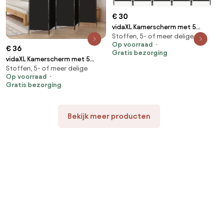
€ 30
vidaXL Kamerscherm met 5
Stoffen, 5- of meer delige
panelen 250x180 cm zwart
Op voorraad
€ 36
Gratis bezorging
vidaXL Kamerscherm met 5
Stoffen, 5- of meer delige
panelen 250x200 cm stof
Op voorraad
zwart
Gratis bezorging
Bekijk meer producten