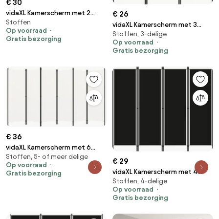
€ 30
vidaXL Kamerscherm met 2
€ 26
Stoffen
panelen 348x180 cm stof zwart
vidaXL Kamerscherm met 3
Op voorraad
Stoffen, 3-delige
panelen 150x180 cm zwart
Gratis bezorging
Op voorraad
Gratis bezorging
€ 36
vidaXL Kamerscherm met 6
Stoffen, 5- of meer delige
panelen 300x180 cm wit
€ 29
Op voorraad
vidaXL Kamerscherm met 4
Gratis bezorging
Stoffen, 4-delige
panelen 200x180 cm zwart
Op voorraad
Gratis bezorging