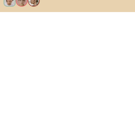
Ik wil alle functies!
Over Biano
Voor gebruikers
Voor winkels
Ga zeker op verkenning
Producten
AI-ontwerper