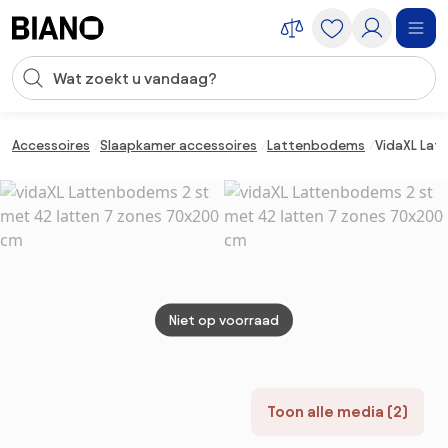
Navigatie overslaan, naar inhoud springen
Zoekopdracht invoeren
Inhoud overslaan, naar voettekst springen
Accessoires
Slaapkamer accessoires
Lattenbodems
VidaXL Lat
Niet op voorraad
Toon alle media (2)