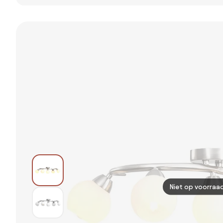
donkerbrons
donkerbrons
plafondspots
kantelbaar -
draai- en
beige - Sprawl
Cisco
kantelbaar -
Rondoo Up
Niet op voorraa