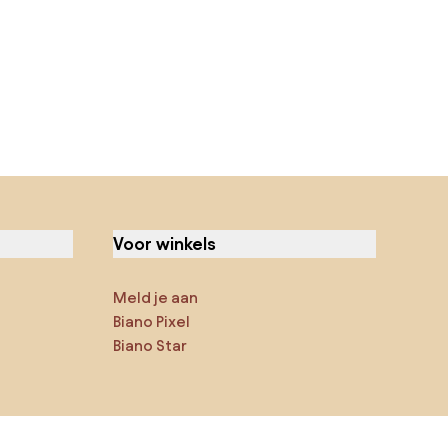
Voor winkels
Meld je aan
Biano Pixel
Biano Star