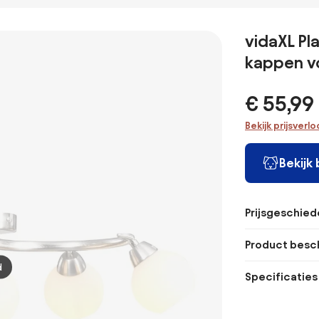
met 6 spots
brons 3-lichts
zwart draai- en
glas 4-li
zwart 1-fase
verstelbaar
kantelbaar -
Vidro
286cm - Iconic
rechthoekig -
Rondoo up
vidaXL P
Jeana
Jeana
kappen vo
€ 55,99
Bekijk prijsverl
Bekijk
Prijsgeschied
Product besch
d
Specificaties