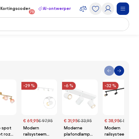
Kortingscodes
AI-ontwerper
75
-29 %
-6 %
-32 %
€ 69,95
€ 97,95
€ 31,95
€ 33,95
€ 38,95
€ 56,95
o spot
Modern
Moderne
Modern
t roze
railsysteem
plafondlamp
railsysteem