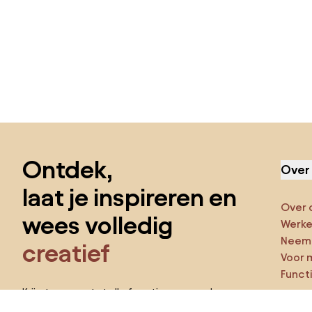
Sla de voettekst over, ga naar het begin van de pagina
Ontdek,
Over
laat je inspireren en
Over 
wees volledig
Werken
Neem 
creatief
Voor 
Funct
Krijg toegang tot alle functies en word
een deel van de Home&Decor-community.