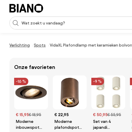
Navigatie overslaan, naar inhoud springen
Zoekopdracht invoeren
Inhoud overslaan, naar voettekst springen
Verlichting
Spots
VidaXL Plafondlamp met keramieken bolvor
Onze favorieten
-16 %
-9 %
€ 15,95
€ 18,95
€ 22,95
€ 50,95
€ 55,95
Moderne
Moderne
Set van 4
inbouwspot
plafondspot
japandi