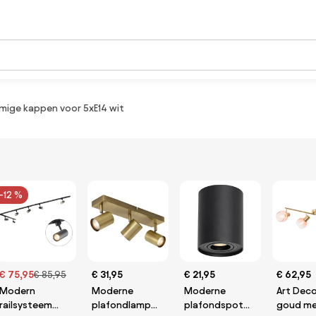
mige kappen voor 5xE14 wit
-12 %
€ 75,95
€ 85,95
€ 31,95
€ 21,95
€ 62,95
Modern
Moderne
Moderne
Art Dec
railsysteem
plafondlamp
plafondspot
goud me