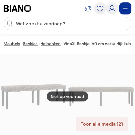
Navigatie overslaan, naar inhoud springen
Zoekopdracht invoeren
Inhoud overslaan, naar voettekst springen
Meubels
Bankjes
Halbanken
VidaXL Bankje 160 cm natuurlijk kub
Niet op voorraad
Toon alle media (2)