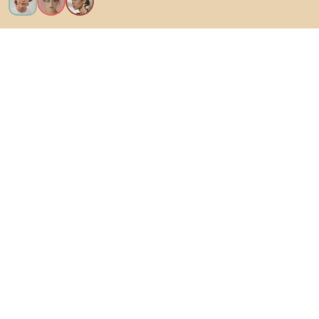
Ik wil alle functies!
Over Biano
Voor gebruikers
Voor winkels
Ga zeker op verkenning
Producten
AI-ontwerper