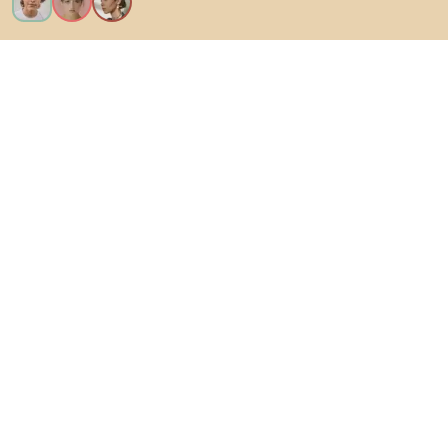
Ik wil alle functies!
Over Biano
Voor gebruikers
Voor winkels
Ga zeker op verkenning
Producten
AI-ontwerper