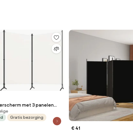
erscherm met 3 panelen
elige
 stof wit
ad
Gratis bezorging
€ 41