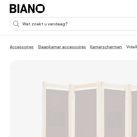
Navigatie overslaan, naar inhoud springen
Zoekopdracht invoeren
Inhoud overslaan, naar voettekst springen
Accessoires
Slaapkamer accessoires
Kamerschermen
Vida