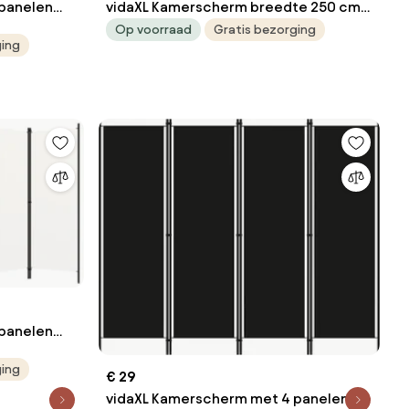
panelen
vidaXL Kamerscherm breedte 250 cm
hoogte 165 cm bamboe natuurlijk
Op voorraad
Gratis bezorging
ging
panelen
ging
€ 29
vidaXL Kamerscherm met 4 panelen