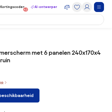
Kortingscodes
AI-ontwerper
42
amerscherm met 6 panelen 240x170x4
ruin
oop
 beschikbaarheid