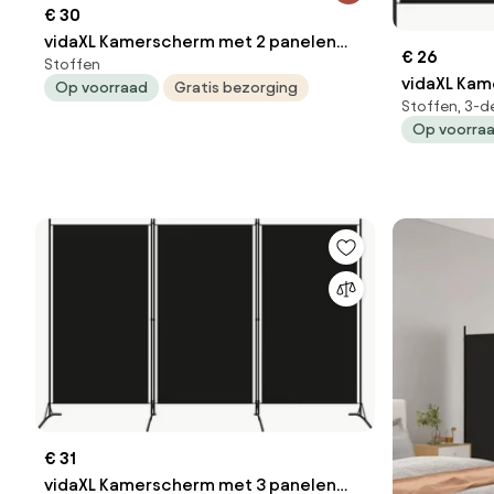
€ 30
vidaXL Kamerscherm met 2 panelen
€ 26
Stoffen
348x180 cm stof zwart
vidaXL Kam
Op voorraad
Gratis bezorging
Stoffen, 3-d
150x180 cm
Op voorra
€ 31
vidaXL Kamerscherm met 3 panelen