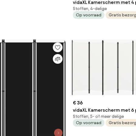
vidaXL Kamerscherm met 4 
Stoffen, 4-delige
346x180 cm stof zwart
Op voorraad
Gratis bezor
€ 36
vidaXL Kamerscherm met 6 
Stoffen, 5- of meer delige
300x180 cm wit
Op voorraad
Gratis bezor