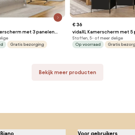
€ 36
erscherm met 3 panelen
vidaXL Kamerscherm met 5 
elige
Stoffen, 5- of meer delige
 stof zwart
250x200 cm stof zwart
ad
Gratis bezorging
Op voorraad
Gratis bezor
Bekijk meer producten
 Biano
Voor gebruikers