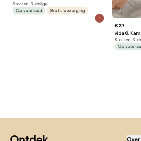
Stoffen, 3-delige
260x180 cm zwart
Op voorraad
Gratis bezorging
€ 37
vidaXL Kam
Stoffen, 3-d
525x180 cm
Op voorra
Sla de voettekst over, ga naar het begin van de pagina
Ontdek,
Over