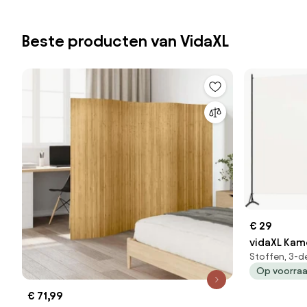
Beste producten van VidaXL
€ 29
vidaXL Kam
Stoffen, 3-d
260x180 cm
Op voorra
€ 71,99