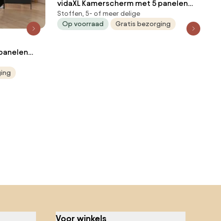
vidaXL Kamerscherm met 5 panelen
Stoffen, 5- of meer delige
250x180 cm zwart
Op voorraad
Gratis bezorging
panelen
ging
Voor winkels