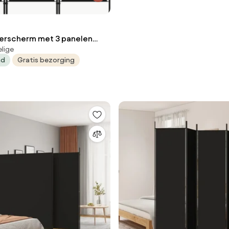
erscherm met 3 panelen
elige
 zwart
ad
Gratis bezorging