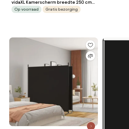
vidaXL Kamerscherm breedte 250 cm
hoogte 165 cm bamboe natuurlijk
Op voorraad
Gratis bezorging