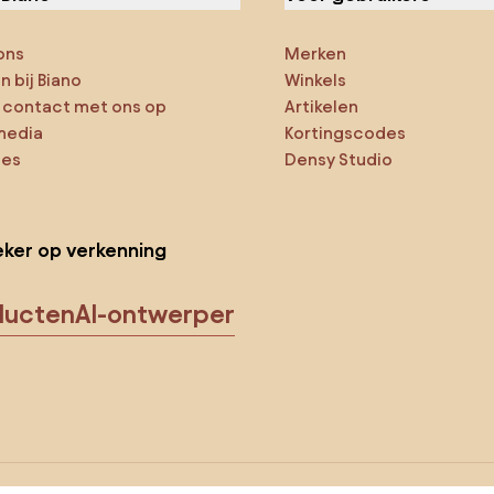
ons
Merken
 bij Biano
Winkels
contact met ons op
Artikelen
media
Kortingscodes
ies
Densy Studio
ker op verkenning
ducten
AI-ontwerper