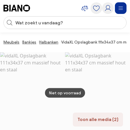
Navigatie overslaan, naar inhoud springen
Zoekopdracht invoeren
Inhoud overslaan, naar voettekst springen
Meubels
Bankjes
Halbanken
VidaXL Opslagbank 111x34x37 cm mas
Niet op voorraad
Toon alle media (2)