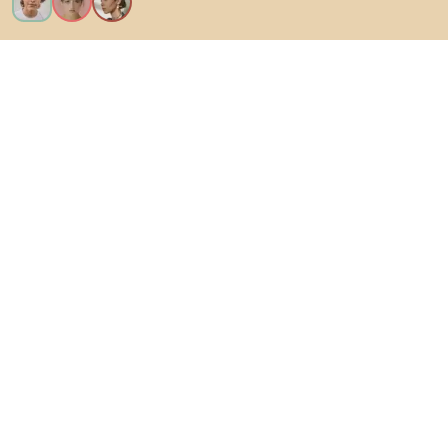
Ik wil alle functies!
Over Biano
Voor gebruikers
Voor winkels
Ga zeker op verkenning
Producten
AI-ontwerper