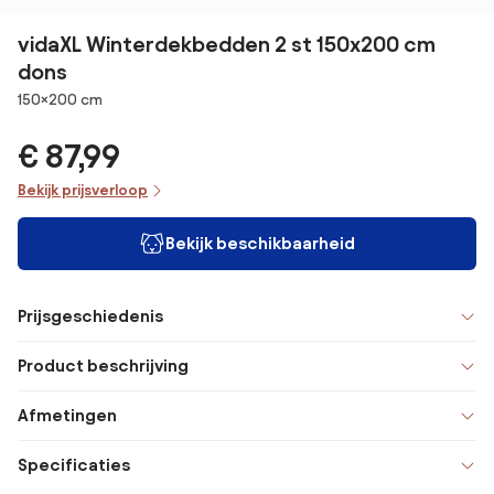
vidaXL Winterdekbedden 2 st 150x200 cm
dons
Afmetingen
150×200 cm
€ 87,99
Bekijk prijsverloop
Bekijk beschikbaarheid
Prijsgeschiedenis
Product beschrijving
Afmetingen
Specificaties