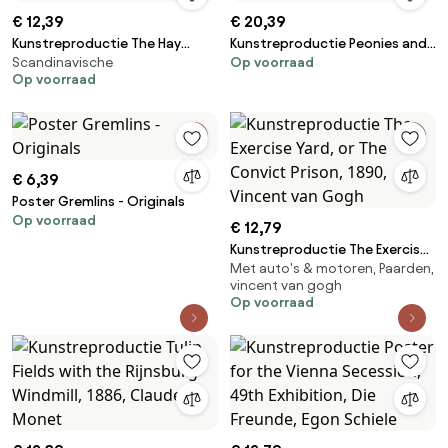
€ 12,39
€ 20,39
Kunstreproductie The Hay
Kunstreproductie Peonies and
Scandinavische
Op voorraad
Wain, 1821, John Constable
mixed flowers, Albert Williams
Op voorraad
€ 6,39
Poster Gremlins - Originals
Op voorraad
€ 12,79
Kunstreproductie The Exercise
Met auto's & motoren, Paarden,
Yard, or The Convict Prison,
vincent van gogh
1890, Vincent van Gogh
Op voorraad