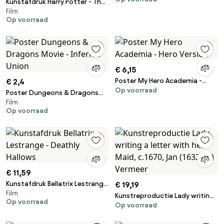
Kunstafdruk Harry Potter - The
Film
Hogwarts Express
Op voorraad
€ 6,15
Poster My Hero Academia -
€ 2,4
Op voorraad
Hero Version
Poster Dungeons & Dragons
Film
Movie - Infernal Union
Op voorraad
€ 11,59
Kunstafdruk Bellatrix Lestrange
€ 19,19
Film
- Deathly Hallows
Kunstreproductie Lady writing
Op voorraad
Op voorraad
a letter with her Maid, c.1670,
Jan (1632-75) Vermeer