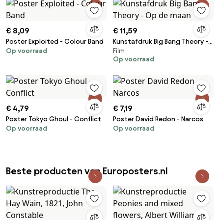
€ 8,09
€ 11,59
Poster Exploited - Colour Band
Kunstafdruk Big Bang Theory -
Op voorraad
Film
Op de maan
Op voorraad
€ 4,79
€ 7,19
Poster Tokyo Ghoul - Conflict
Poster David Redon - Narcos
Op voorraad
Op voorraad
Beste producten van Europosters.nl