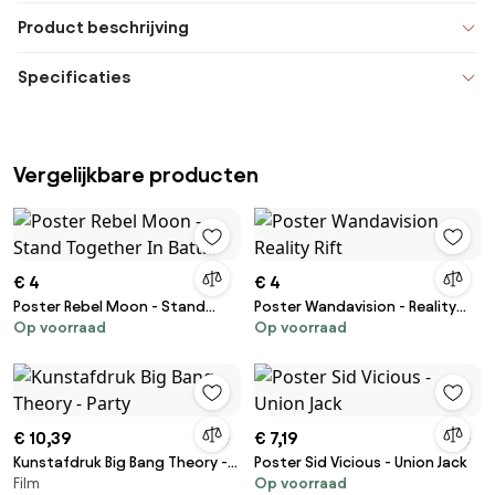
Product beschrijving
Specificaties
Vergelijkbare producten
€ 4
€ 4
Poster Rebel Moon - Stand
Poster Wandavision - Reality
Op voorraad
Op voorraad
Together In Battle
Rift
€ 10,39
€ 7,19
Kunstafdruk Big Bang Theory -
Poster Sid Vicious - Union Jack
Film
Op voorraad
Party