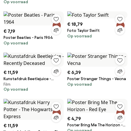
Op voorraad
€ 18,79
Foto Taylor Swift
€ 7,19
Op voorraad
Poster Beatles - Paris 1964
Op voorraad
€ 11,59
€ 6,39
Kunstafdruk Beetlejuice -
Poster Stranger Things - Vecna
Film
Op voorraad
Recently Deceased
Op voorraad
€ 4,79
Poster Bring Me The Horizon -
€ 11,59
Op voorraad
Red Eye