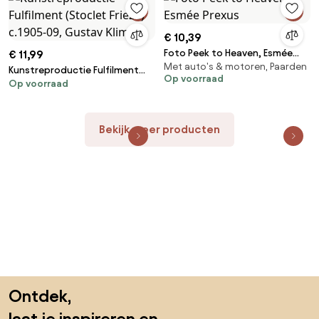
€ 10,39
Foto Peek to Heaven, Esmée
€ 11,99
Met auto's & motoren, Paarden
Prexus
Kunstreproductie Fulfilment
Op voorraad
Op voorraad
(Stoclet Frieze) c.1905-09,
Gustav Klimt
Bekijk meer producten
Sla de voettekst over, ga naar het begin van de pagina
Ontdek,