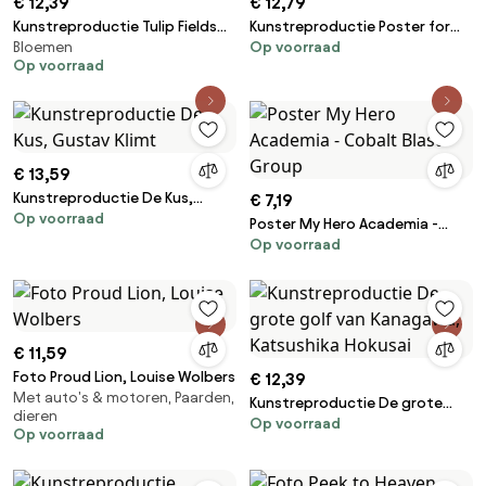
€ 12,39
€ 12,79
Kunstreproductie Tulip Fields
Kunstreproductie Poster for
Bloemen
Op voorraad
with the Rijnsburg Windmill,
the Vienna Secession, 49th
Op voorraad
1886, Claude Monet
Exhibition, Die Freunde, Egon
Schiele
€ 13,59
Kunstreproductie De Kus,
€ 7,19
Op voorraad
Gustav Klimt
Poster My Hero Academia -
Op voorraad
Cobalt Blast Group
€ 11,59
Foto Proud Lion, Louise Wolbers
€ 12,39
Met auto's & motoren, Paarden,
Kunstreproductie De grote
dieren
Op voorraad
golf van Kanagawa, Katsushika
Op voorraad
Hokusai