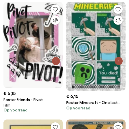
€ 6,15
€ 6,15
Poster Friends - Pivot
Poster Minecraft - One last
Film
Op voorraad
Diamond
Op voorraad