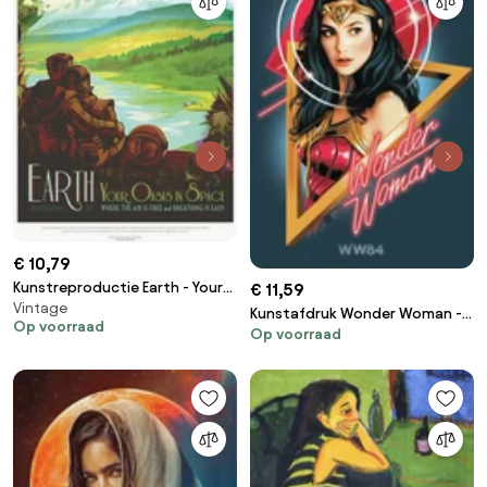
€ 10,79
Kunstreproductie Earth - Your
€ 11,59
Vintage
Oasis in Space (Retro
Kunstafdruk Wonder Woman -
Op voorraad
Intergalactic Space Travel)
Op voorraad
Welcome to the 80s
NASA