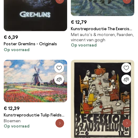
€ 12,79
Kunstreproductie The Exercise
Met auto's & motoren, Paarden,
Yard, or The Convict Prison,
€ 6,39
vincent van gogh
1890, Vincent van Gogh
Poster Gremlins - Originals
Op voorraad
Op voorraad
€ 12,39
Kunstreproductie Tulip Fields
Bloemen
with the Rijnsburg Windmill,
Op voorraad
1886, Claude Monet