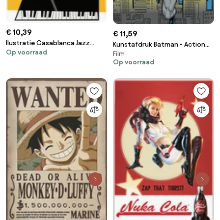
€ 10,39
€ 11,59
Ilustratie Casablanca Jazz
Kunstafdruk Batman - Action
Op voorraad
YELLOW, Kubistika
Film
Hero
Op voorraad