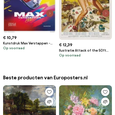
€ 10,79
Kunstdruk Max Verstappen -
€ 12,39
Op voorraad
Helmet 2023
Ilustratie Attack of the 50ft
Op voorraad
Woman
Beste producten van Europosters.nl