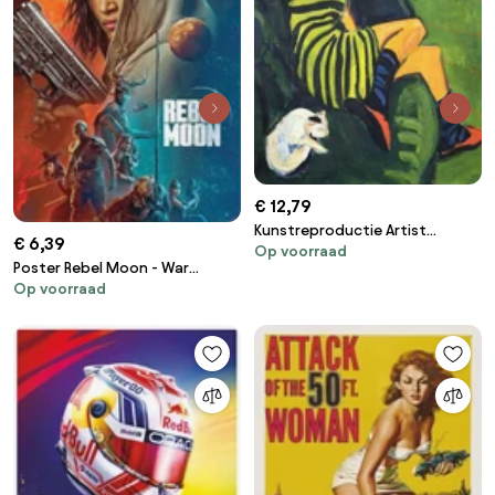
€ 12,79
Kunstreproductie Artist
€ 6,39
Op voorraad
Marcella, Ernst Ludwig Kirchner
Poster Rebel Moon - War
Op voorraad
Comes To Every World