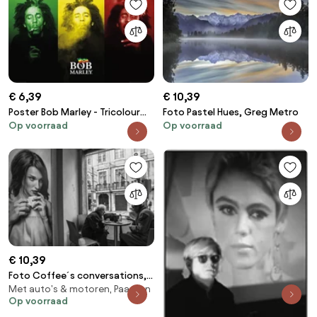
€ 6,39
€ 10,39
Poster Bob Marley - Tricolour
Foto Pastel Hues, Greg Metro
Op voorraad
Op voorraad
Smoke
€ 10,39
Foto Coffee´s conversations,
Met auto's & motoren, Paarden
Luis Sarmento
Op voorraad