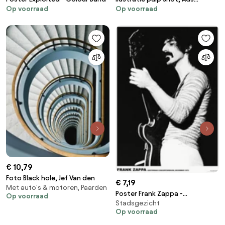
Op voorraad
Op voorraad
Libitum / David Redon
€ 10,79
Foto Black hole, Jef Van den
€ 7,19
Met auto's & motoren, Paarden
Poster Frank Zappa -
Op voorraad
Stadsgezicht
Amsterdam ’70
Op voorraad