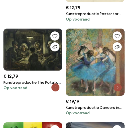
€ 12,79
Kunstreproductie Poster for
Op voorraad
the Vienna Secession, 49th
Exhibition, Die Freunde, Egon
Schiele
€ 12,79
Kunstreproductie The Potato
Op voorraad
Eaters, 1885, Vincent van Gogh
€ 19,19
Kunstreproductie Dancers in
Op voorraad
blue, 1890, Edgar Degas