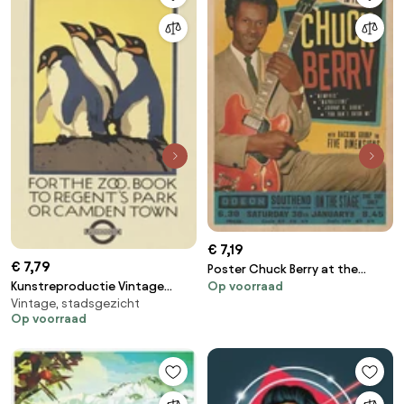
€ 7,19
€ 7,79
Poster Chuck Berry at the
Op voorraad
Kunstreproductie Vintage
Odeon - Southend
Vintage, stadsgezicht
London Zoo Poster (Featuring
Op voorraad
Penguins)