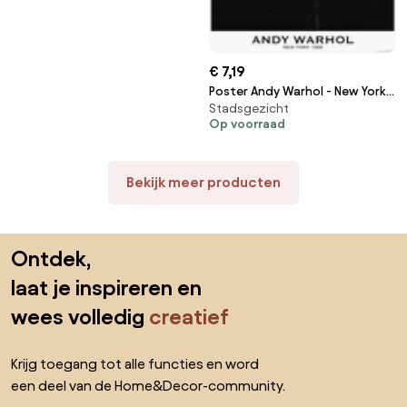
€ 7,19
Poster Andy Warhol - New York
Stadsgezicht
1965
Op voorraad
Bekijk meer producten
Sla de voettekst over, ga naar het begin van de pagina
Ontdek,
laat je inspireren en
wees volledig
creatief
Krijg toegang tot alle functies en word
een deel van de Home&Decor-community.