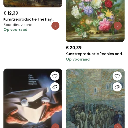
€ 12,39
Kunstreproductie The Hay
Scandinavische
Wain, 1821, John Constable
Op voorraad
€ 20,39
Kunstreproductie Peonies and
Op voorraad
mixed flowers, Albert Williams