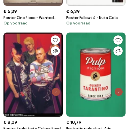
€ 6,39
€ 6,39
Poster One Piece - Wanted
Poster Fallout 4 - Nuka Cola
Op voorraad
Op voorraad
Luffy
€ 8,09
€ 10,79
Poster Exploited - Colour Band
Ilustratie pulp shot, Ads