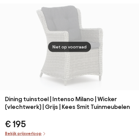
Tuinstoel beige
naturel SALE
SALE 
weerbestendig
beige
bruin
weerbestendig
weer
Niet op voorraad
Dining tuinstoel | Intenso Milano | Wicker
(vlechtwerk) | Grijs | Kees Smit Tuinmeubelen
€ 195
Bekijk prijsverloop