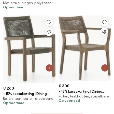
Met armleuningen, poly rotan
tuinstoel | Hartman Delphine |
Op voorraad
Wicker (vlechtwerk) | Rood |
Kees Smit Tuinmeubelen
€ 300
€ 260
+ 15% kassakorting | Dining
+ 15% kassakorting | Dining
Rotan, teakhouten, stapelbare
tuinstoel | ROUGH Rope | Rope
Rotan, teakhouten, stapelbare
tuinstoel | ROUGH Batang |
Op voorraad
(touw) | Grijs | Stapelbaar | Kees
Op voorraad
Rope (touw) | Grijs | Stapelbaar
Smit Tuinmeubelen
| Kees Smit Tuinmeubelen