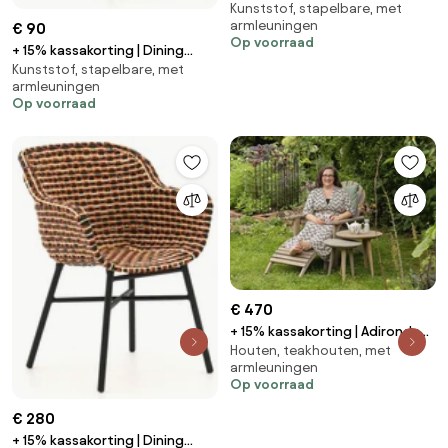
Kunststof, stapelbare, met
tuinstoel | Forza Pazzia |
armleuningen
€ 90
Kunststof | Zwart | Stapelbaar |
Op voorraad
Kees Smit Tuinmeubelen
+ 15% kassakorting | Dining
Kunststof, stapelbare, met
tuinstoel | Forza Pazzia |
armleuningen
Kunststof | Groen | Stapelbaar |
Op voorraad
Kees Smit Tuinmeubelen
€ 470
+ 15% kassakorting | Adirondack
Houten, teakhouten, met
Bear chair | ROUGH-S | Hout | Old
armleuningen
Teak | Tuinstoel | Kees Smit
Op voorraad
Tuinmeubelen
€ 280
+ 15% kassakorting | Dining