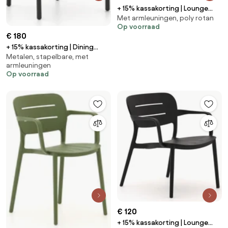
+ 15% kassakorting | Lounge
Met armleuningen, poly rotan
tuinstoel | Manifesto Valsecca |
Op voorraad
Wicker (vlechtwerk) | Taupe |
€ 180
Kees Smit Tuinmeubelen
+ 15% kassakorting | Dining
Metalen, stapelbare, met
tuinstoel | Bellagio Panaro |
armleuningen
Aluminium | Grijs | Stapelbaar |
Op voorraad
Kees Smit Tuinmeubelen
€ 120
+ 15% kassakorting | Lounge