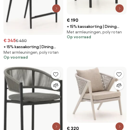
€ 190
+ 15% kassakorting | Dining
Met armleuningen, poly rotan
tuinstoel | Manifesto Rivola |
Op voorraad
Rope (touw) | Grijs | Kees Smit
€ 345
€ 450
Tuinmeubelen
+ 15% kassakorting | Dining
Met armleuningen, poly rotan
tuinstoel | Bellagio Mineo | Rope
Op voorraad
(touw) | Grijs/Zwart | Kees Smit
Tuinmeubelen
€ 320