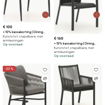
€ 100
+ 15% kassakorting | Dining
Kunststof, stapelbare, met
tuinstoel | Manifesto Cavone |
€ 160
armleuningen
Rope (touw) | Grijs | Stapelbaar
+ 15% kassakorting | Dining
Op voorraad
| Kees Smit Tuinmeubelen
Kunststof, stapelbare, met
tuinstoel | Bellagio Avio |
armleuningen
Textileen | Grijs | Stapelbaar |
Op voorraad
Kees Smit Tuinmeubelen
-23 %