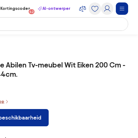
Kortingscodes
AI-ontwerper
42
 Abilen Tv-meubel Wit Eiken 200 Cm -
44cm.
oop
 beschikbaarheid