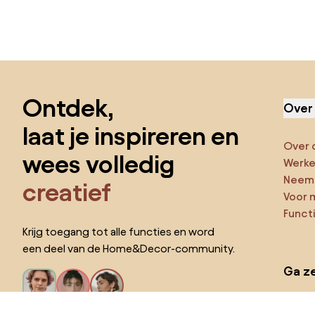
Sla de voettekst over, ga naar het begin van de pagina
Ontdek,
Over
laat je inspireren en
Over 
wees volledig
Werken
Neem 
creatief
Voor 
Funct
Krijg toegang tot alle functies en word
een deel van de Home&Decor-community.
Ga ze
Pro