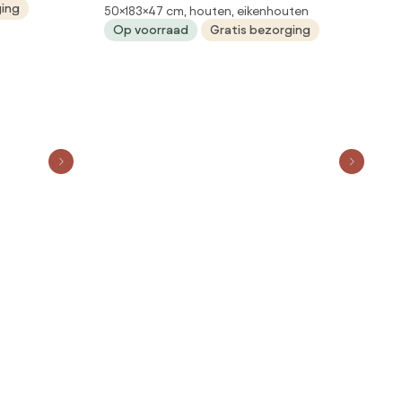
ging
50×183×47 cm, houten, eikenhouten
Eikenhout Naturel 183 Cm -
Op voorraad
Gratis bezorging
183x47x50cm.