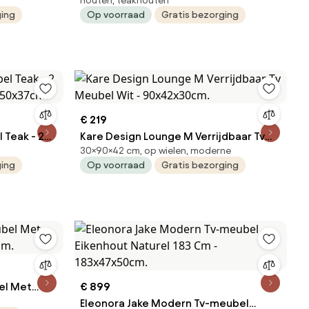
Houten, teakhouten
0x50x60cm.
Lades - 180cm Corona - 180x50x37cm.
ging
Op voorraad
Gratis bezorging
€ 219
 Teak - 2
Kare Design Lounge M Verrijdbaar Tv
30×90×42 cm, op wielen, moderne
0x50x37cm.
Meubel Wit - 90x42x30cm.
ging
Op voorraad
Gratis bezorging
el Met
€ 899
cm.
Eleonora Jake Modern Tv-meubel