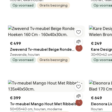
Houten, eikenhouten
Houten, tea
120x40x55.6cm.
Lades - 20
Op voorraad
Gratis bezorging
Op voorra
200x50x60
€ 499
€ 249
Zwevend Tv-meubel Beige Ronde
Kare Desig
Zwevende, houten
30×90×42 cm,
Hoeken 160 Cm - 160x40x30cm.
Wielen Bro
Op voorraad
Gratis bezorging
Op voorra
€ 399
€ 649
Tv-meubel Mango Hout Met Ribbels -
Eleonora L
50×135×40 cm, houten, moderne
Houten
135x40x50cm.
Blad 170 C