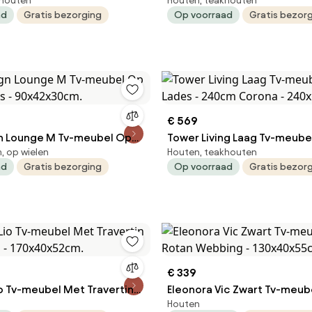
khouten
Houten, teakhouten
0cm Corona -
Lades - 130cm Corona - 13
ad
Gratis bezorging
Op voorraad
Gratis bezor
cm.
€ 569
n Lounge M Tv-meubel Op
Tower Living Laag Tv-meubel
 op wielen
Houten, teakhouten
ns - 90x42x30cm.
Lades - 240cm Corona - 24
ad
Gratis bezorging
Op voorraad
Gratis bezor
€ 339
io Tv-meubel Met Travertin
Eleonora Vic Zwart Tv-meub
Houten
m - 170x40x52cm.
Rotan Webbing - 130x40x55