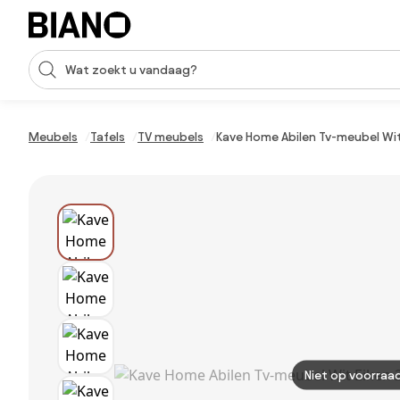
Navigatie overslaan, naar inhoud springen
Zoekopdracht invoeren
Inhoud overslaan, naar voettekst springen
Meubels
Tafels
TV meubels
Kave Home Abilen Tv-meubel Wi
Niet op voorraa