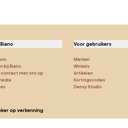
 Biano
Voor gebruikers
ons
Merken
 bij Biano
Winkels
contact met ons op
Artikelen
media
Kortingscodes
ies
Densy Studio
ker op verkenning
ducten
AI-ontwerper