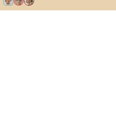
Ik wil alle functies!
Over Biano
Voor gebruikers
Voor winkels
Ga zeker op verkenning
Producten
AI-ontwerper