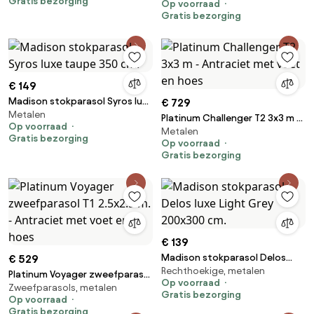
Gratis bezorging
Op voorraad
Gratis bezorging
€ 149
Madison stokparasol Syros luxe
€ 729
Metalen
taupe 350 cm.
Platinum Challenger T2 3x3 m -
Op voorraad
Metalen
Antraciet met voet en hoes
Gratis bezorging
Op voorraad
Gratis bezorging
€ 139
Madison stokparasol Delos
€ 529
Rechthoekige, metalen
luxe Light Grey 200x300 cm.
Platinum Voyager zweefparasol
Op voorraad
Zweefparasols, metalen
T1 2.5x2.5 m. - Antraciet met
Gratis bezorging
Op voorraad
voet en hoes
Gratis bezorging