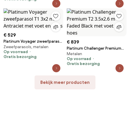
€ 529
Platinum Voyager zweefparasol
€ 839
Zweefparasols, metalen
T1 3x2 m. - Antraciet met voet
Platinum Challenger Premium
Op voorraad
en hoes
Metalen
T2 3.5x2.6 m - Faded Black met
Gratis bezorging
Op voorraad
voet en hoes
Gratis bezorging
Bekijk meer producten