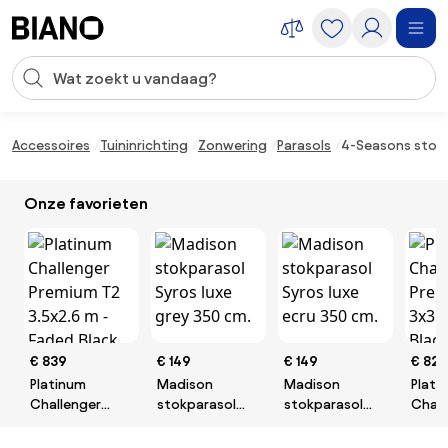
Navigatie overslaan, naar inhoud springen
Zoekopdracht invoeren
Inhoud overslaan, naar voettekst springen
Accessoires
Tuininrichting
Zonwering
Parasols
4-Seasons stokp
Onze favorieten
€ 839
€ 149
€ 149
€ 829
Platinum
Madison
Madison
Plati
Challenger
stokparasol
stokparasol
Chall
Premium T2
Syros luxe grey
Syros luxe ecru
Premi
3.5x2.6 m -
350 cm.
350 cm.
m - F