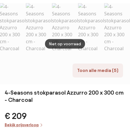
Faded Black
met v
met voet en
hoes
hoes
Niet op voorraad
Toon alle media (5)
4-Seasons stokparasol Azzurro 200 x 300 cm
- Charcoal
€ 209
Bekijk prijsverloop