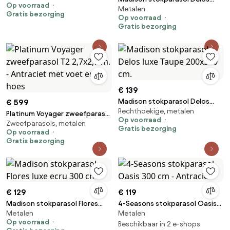
Op voorraad
Metalen
Luxe Grey 200x300 cm.
Gratis bezorging
Op voorraad
Gratis bezorging
€ 139
Madison stokparasol Delos
€ 599
Rechthoekige, metalen
luxe Taupe 200x300 cm.
Platinum Voyager zweefparasol
Op voorraad
Zweefparasols, metalen
T2 2,7x2,7 m. - Antraciet met
Gratis bezorging
Op voorraad
voet en hoes
Gratis bezorging
€ 129
€ 119
Madison stokparasol Flores
4-Seasons stokparasol Oasis
Metalen
Metalen
luxe ecru 300 cm.
300 cm - Antraciet
Op voorraad
Beschikbaar in 2 e-shops