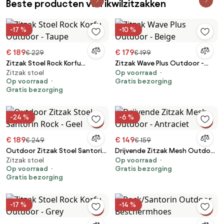
Beste producten van ikwilzitzakken
-17 %
-10 %
€ 189
€ 179
€ 229
€ 199
Zitzak Stoel Rock Korfu
Zitzak Wave Plus Outdoor -
Zitzak stoel
Op voorraad
Outdoor - Taupe
Beige
Op voorraad
Gratis bezorging
Gratis bezorging
-24 %
-6 %
€ 189
€ 149
€ 249
€ 159
Outdoor Zitzak Stoel Santorin
Drijvende Zitzak Mesh Outdoor
Zitzak stoel
Op voorraad
Rock - Geel
- Antraciet
Op voorraad
Gratis bezorging
Gratis bezorging
-17 %
-14 %