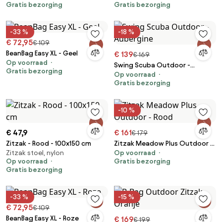
Gratis bezorging
Gratis bezorging
-33 %
-18 %
€ 72,95
€ 109
BeanBag Easy XL - Geel
€ 139
€ 169
Op voorraad
Swing Scuba Outdoor -
Gratis bezorging
Op voorraad
Aubergine
Gratis bezorging
-10 %
€ 47,9
€ 161
€ 179
Zitzak - Rood - 100x150 cm
Zitzak Meadow Plus Outdoor -
Zitzak stoel, nylon
Op voorraad
Rood
Op voorraad
Gratis bezorging
Gratis bezorging
-33 %
-15 %
€ 72,95
€ 109
BeanBag Easy XL - Roze
€ 169
€ 199