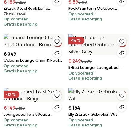
€ 189
€ 59
€ 229
€ 69
Zitzak Stoel Rock Korfu
Rock/Santorin Outdoor
Zitzak stoel
Op voorraad
Outdoor - Grey
Beschermhoes
Op voorraad
Gratis bezorging
Gratis bezorging
-14 %
€ 349
Cobana Lounge Chair & Pouf
€ 249
€ 289
Op voorraad
Outdoor - Bruin
B-Bed Lounger Loungebed
Gratis bezorging
Op voorraad
Outdoor - Silver Grey
Gratis bezorging
-12 %
€ 149
€ 164
€ 169
Loungebed Twist Scuba
Elly Zitzak - Gebroken Wit
Op voorraad
Op voorraad
Outdoor - Beige
Gratis bezorging
Gratis bezorging