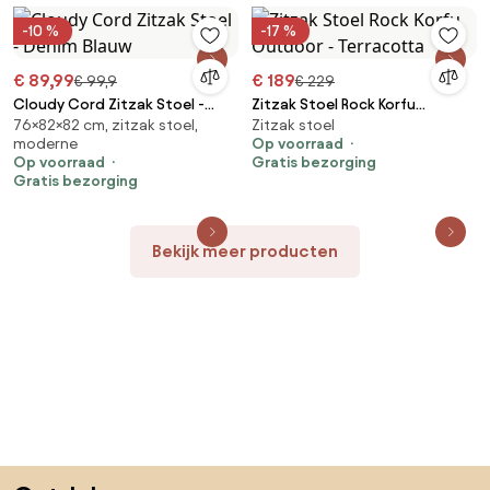
-10 %
-17 %
€ 89,99
€ 189
€ 99,9
€ 229
Cloudy Cord Zitzak Stoel -
Zitzak Stoel Rock Korfu
76×82×82 cm, zitzak stoel,
Zitzak stoel
Denim Blauw
Outdoor - Terracotta
moderne
Op voorraad
Op voorraad
Gratis bezorging
Gratis bezorging
Bekijk meer producten
Sla de voettekst over, ga naar het begin van de pagina