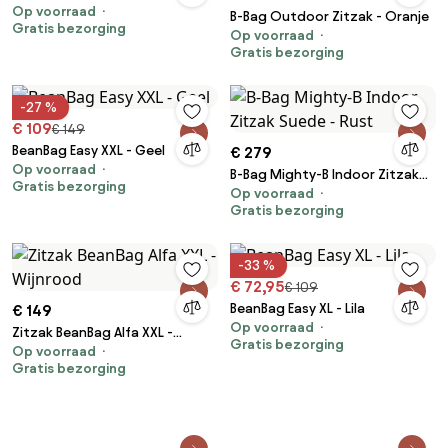
Op voorraad
B-Bag Outdoor Zitzak - Oranje
Gratis bezorging
Op voorraad
Gratis bezorging
-27 %
€ 109
€ 149
BeanBag Easy XXL - Geel
€ 279
Op voorraad
B-Bag Mighty-B Indoor Zitzak
Gratis bezorging
Op voorraad
Suede - Rust
Gratis bezorging
-33 %
€ 72,95
€ 109
BeanBag Easy XL - Lila
€ 149
Op voorraad
Zitzak BeanBag Alfa XXL -
Gratis bezorging
Op voorraad
Wijnrood
Gratis bezorging