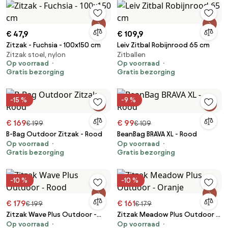
€ 47,9
€ 109,9
Zitzak - Fuchsia - 100x150 cm
Leiv Zitbal Robijnrood 65 cm
Zitzak stoel, nylon
Zitballen
Op voorraad
Op voorraad
Gratis bezorging
Gratis bezorging
-15 %
-9 %
€ 169
€ 99
€ 199
€ 109
B-Bag Outdoor Zitzak - Rood
BeanBag BRAVA XL - Rood
Op voorraad
Op voorraad
Gratis bezorging
Gratis bezorging
-10 %
-10 %
€ 179
€ 161
€ 199
€ 179
Zitzak Wave Plus Outdoor -
Zitzak Meadow Plus Outdoor -
Op voorraad
Op voorraad
Rood
Oranje