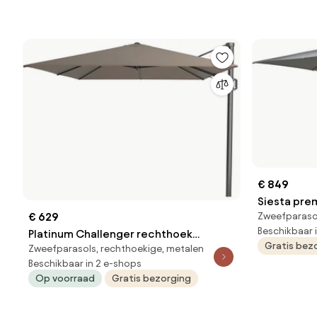
€ 849
Siesta pre
Zweefparaso
€ 629
300x300 cm
Beschikbaar 
Platinum Challenger rechthoek
Seasons O
Gratis bez
Zweefparasols, rechthoekige, metalen
zweefparasol T2 Premium - 3,5 x 2,6 m.
Beschikbaar in 2 e-shops
- Havanna
Op voorraad
Gratis bezorging