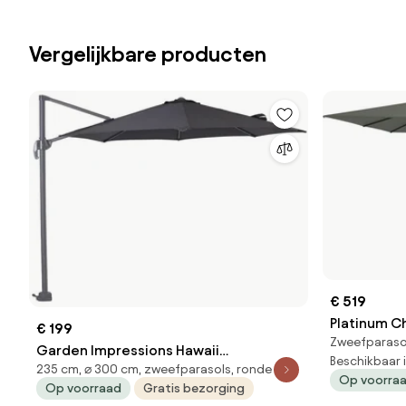
Vergelijkbare producten
€ 519
Platinum C
€ 199
Zweefparaso
3x3 m. - Oli
Garden Impressions Hawaii
Beschikbaar 
235 cm, ⌀ 300 cm, zweefparasols, ronde
zweefparasol S Ø300 cm zwart
Op voorra
Op voorraad
Gratis bezorging