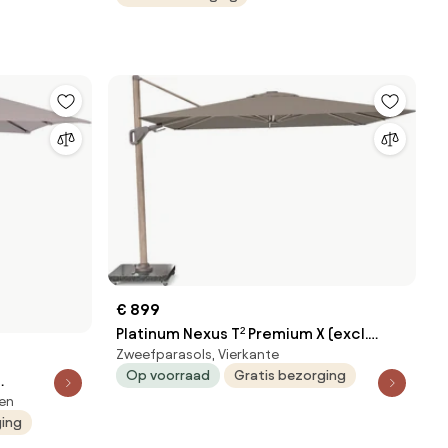
€ 899
Platinum Nexus T² Premium X (excl.
Zweefparasols, Vierkante
Voet) Mocha Taupe
Op voorraad
Gratis bezorging
len
nker grijs
ging