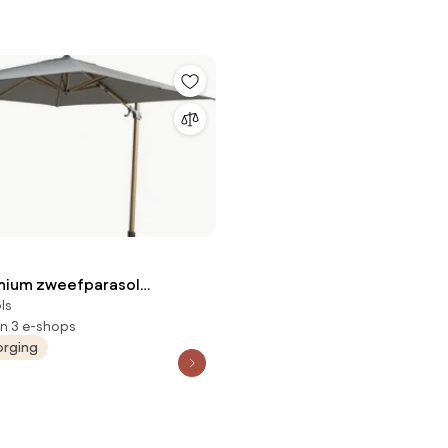
mium zweefparasol
ls
 houtlook charcoal 4
in 3 e-shops
utdoor
orging