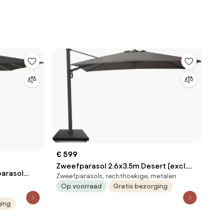
€ 599
Zweefparasol 2.6x3.5m Desert (excl.
parasol
Zweefparasols, rechthoekige, metalen
voet) Grijs-antraciet Camello Luna
t) faded
Op voorraad
Gratis bezorging
ging