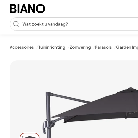
Navigatie overslaan, naar inhoud springen
Zoekopdracht invoeren
Inhoud overslaan, naar voettekst springen
Accessoires
Tuininrichting
Zonwering
Parasols
Garden Imp