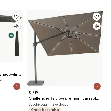
l Shadowline
len
ierkant |
 | Zwart |
€ 719
Challenger T2 glow premium parasol
300x300 cm antraciet havanna
Beschikbaar in 2 e-shops
Gratis bezorging