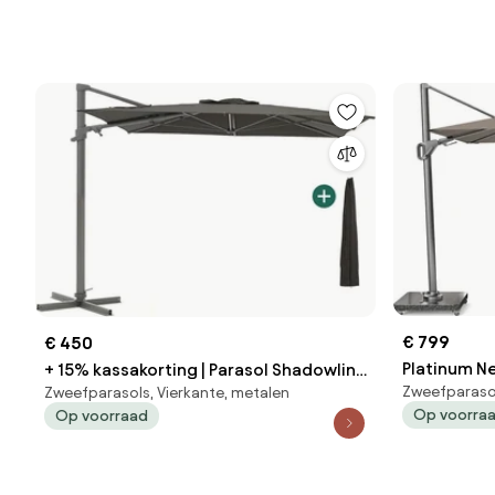
€ 799
€ 450
Platinum Ne
+ 15% kassakorting | Parasol Shadowline
Zweefparasol
Zweefparasols, Vierkante, metalen
Voet) Hava
Francisco | Inclusief hoes | Vierkant |
Op voorra
Op voorraad
260x260cm | Met draaihendel | Zwart |
Kees Smit Tuinmeubelen