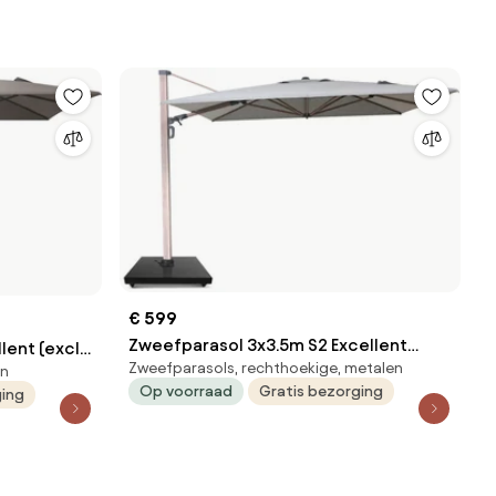
€ 599
Zweefparasol 3x3.5m S2 Excellent
Zweefparasols, rechthoekige, metalen
(excl. voet) Grijs-antraciet Camello
en
Camello
Op voorraad
Gratis bezorging
ging
Luna