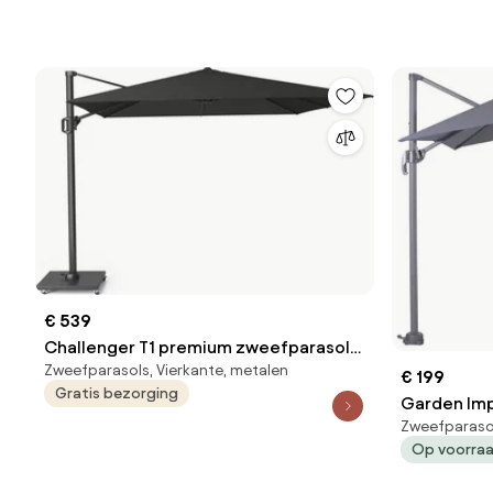
€ 539
Challenger T1 premium zweefparasol
Zweefparasols, Vierkante, metalen
300x300 cm faded black
€ 199
Gratis bezorging
Garden Imp
Zweefparasol
zweefparas
Op voorra