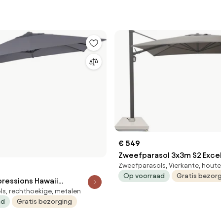
€ 549
Zweefparasol 3x3m S2 Excellent (excl.
Zweefparasols, Vierkante, hout
voet) Taupe-naturel-bruin 
Op voorraad
Gratis bezor
Luna
ressions Hawaii
s, rechthoekige, metalen
ol S 250x250 - donker grijs
ad
Gratis bezorging