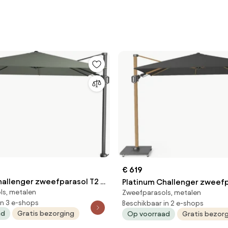
€ 619
hallenger zweefparasol T2 -
Platinum Challenger zweef
ls, metalen
Zweefparasols, metalen
jf
3x3m T2 premium (excl. voe
in 3 e-shops
Beschikbaar in 2 e-shops
black
ad
Gratis bezorging
Op voorraad
Gratis bezor