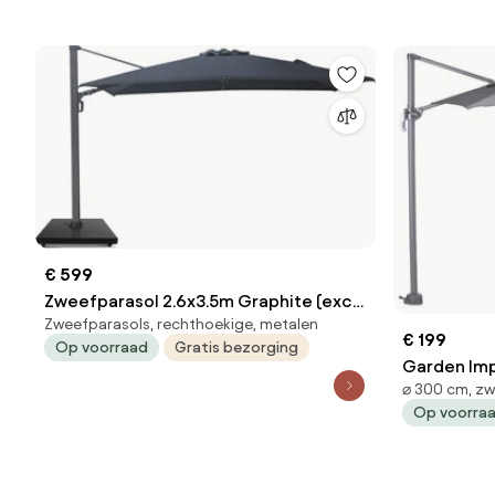
€ 599
Zweefparasol 2.6x3.5m Graphite (excl.
Zweefparasols, rechthoekige, metalen
voet) Grijs-antraciet Camello Luna
€ 199
Op voorraad
Gratis bezorging
Garden Imp
⌀ 300 cm, zw
Hawaii S Ø30
Op voorra