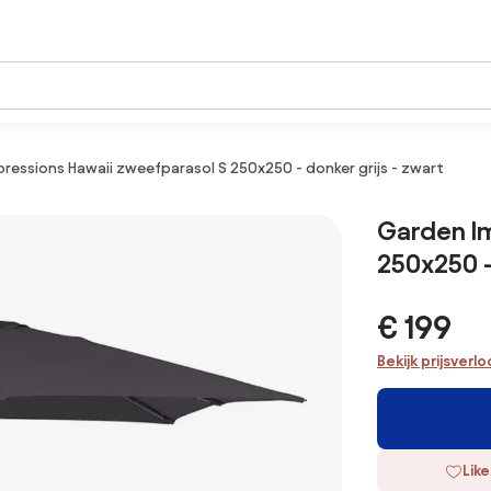
ressions Hawaii zweefparasol S 250x250 - donker grijs - zwart
Garden Im
250x250 -
€ 199
Bekijk prijsverl
Like