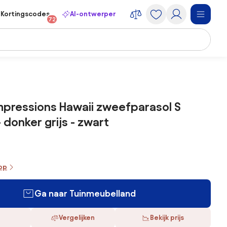
Kortingscodes
AI-ontwerper
72
pressions Hawaii zweefparasol S
 donker grijs - zwart
oop
Ga naar Tuinmeubelland
Vergelijken
Bekijk prijs