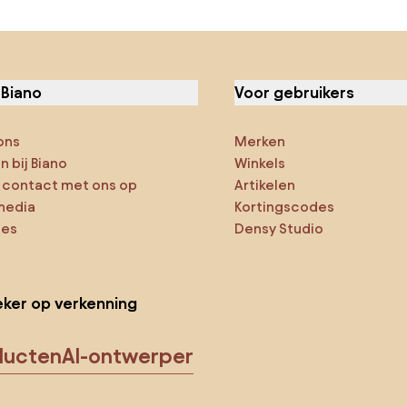
 Biano
Voor gebruikers
ons
Merken
 bij Biano
Winkels
contact met ons op
Artikelen
media
Kortingscodes
ies
Densy Studio
ker op verkenning
ducten
AI-ontwerper