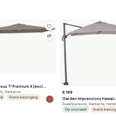
xus T² Premium X (excl.
s, Vierkante
€ 199
na Taupe
ad
Gratis bezorging
Garden Impressions Hawaii
Zweefparasols, Vierkante, meta
zweefparasol S 250x250 - do
Op voorraad
Gratis bezor
- zand