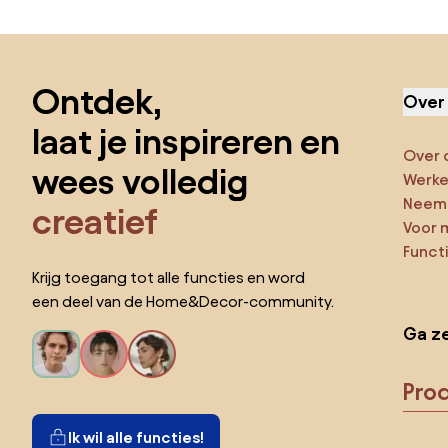
Sla de voettekst over, ga naar het begin van de pagina
Ontdek,
Over
laat je inspireren en
Over 
wees volledig
Werken
Neem 
creatief
Voor 
Funct
Krijg toegang tot alle functies en word
een deel van de Home&Decor-community.
Ga ze
Pro
Ik wil alle functies!