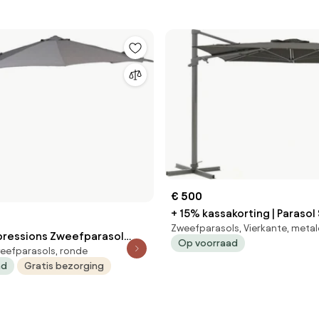
€ 500
+ 15% kassakorting | Paraso
Zweefparasols, Vierkante, meta
Francisco | Inclusief hoes | V
ressions Zweefparasol
Op voorraad
300x300cm | Met draaihendel
eefparasols, ronde
0 - donker grijs - licht grijs
Kees Smit Tuinmeubelen
ad
Gratis bezorging