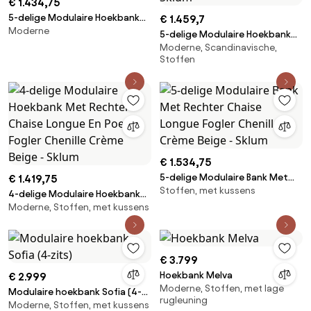
€ 1.434,75
5-delige Modulaire Hoekbank
€ 1.459,7
Moderne
Fogler Corduroy Beige – Linnen
5-delige Modulaire Hoekbank
- Sklum
Moderne, Scandinavische,
Met Poef Fogler Corduroy
Stoffen
Beige – Linnen - Sklum
€ 1.534,75
5-delige Modulaire Bank Met
€ 1.419,75
Stoffen, met kussens
Rechter Chaise Longue Fogler
4-delige Modulaire Hoekbank
Chenille Crème Beige - Sklum
Moderne, Stoffen, met kussens
Met Rechter Chaise Longue En
Poef Fogler Chenille Crème
Beige - Sklum
€ 3.799
Hoekbank Melva
€ 2.999
Moderne, Stoffen, met lage
Modulaire hoekbank Sofia (4-
rugleuning
Moderne, Stoffen, met kussens
zits)