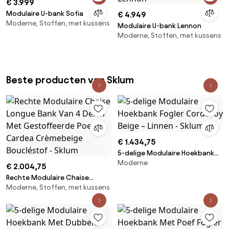
€ 3.999
Modulaire U-bank Sofia
€ 4.949
Moderne, Stoffen, met kussens
Modulaire U-bank Lennon
Moderne, Stoffen, met kussens
Beste producten van Sklum
€ 1.434,75
5-delige Modulaire Hoekbank
Moderne
Fogler Corduroy Beige – Linnen
€ 2.004,75
- Sklum
Rechte Modulaire Chaise
Moderne, Stoffen, met kussens
Longue Bank Van 4 Delen Met
Gestoffeerde Poef Cardea
Crèmebeige Boucléstof - Sklum