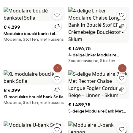
€ 4.299
Modulaire bouclé bankstel
Moderne, Stoffen, met kussens
Sofia
€ 1.496,75
4-delige Linker Modulaire
Scandinavische, Stoffen
Chaise Longue Bank In Bouclé
Stof Eliot Crèmebeige
Boucléstof - Sklum
€ 4.299
XL modulaire bouclé bank Sofia
Moderne, Stoffen, met kussens
€ 1.489,75
5-delige Modulaire Bank Met
Rechter Chaise Longue Fogler
Corduroy Beige – Linnen -
Sklum