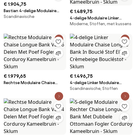
€ 1.904,75
Bastian 4-delige Modulaire
€ 1.489,75
Scandinavische
Bank En Poef Dikke Chenille Wit
4-delige Modulaire Linker
- Sklum
Moderne, Stoffen, met kussens
Chaise Longue Bank Met Poef
Fogler Corduroy Kameelbruin -
Sklum
€ 1.979,65
€ 1.496,75
Rechtse Modulaire Chaise
4-delige Linker Modulaire
Scandinavische, Stoffen
Longue Bank Van 6 Delen Met
Chaise Longue Bank In Bouclé
Poef Fogler Corduroy
Stof Eliot Crèmebeige
Kameelbruin - Sklum
Boucléstof - Sklum