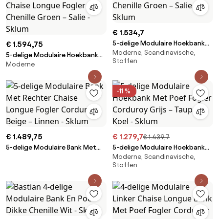
€ 1.534,7
5-delige Modulaire Hoekbank
€ 1.594,75
Moderne, Scandinavische,
Met Poef Fogler Chenille Groen
5-delige Modulaire Hoekbank
Stoffen
– Salie - Sklum
Moderne
Met Dubbele Chaise Longue
Fogler Chenille Groen – Salie -
Sklum
-11 %
€ 1.489,75
€ 1.279,7
€ 1.439,7
5-delige Modulaire Bank Met
5-delige Modulaire Hoekbank
Moderne, Scandinavische,
Rechter Chaise Longue Fogler
Met Poef Fogler Corduroy Grijs
Stoffen
Corduroy Beige – Linnen -
– Taupe – Koel - Sklum
Sklum