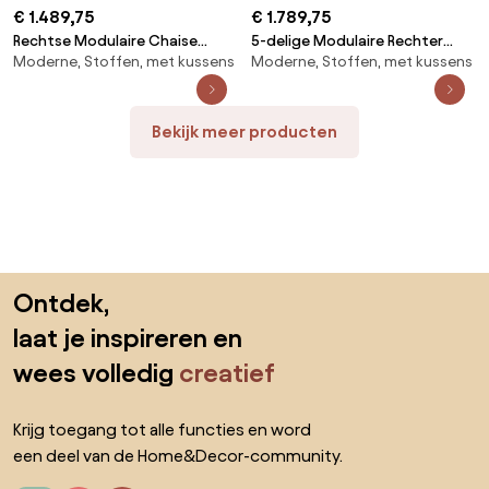
€ 1.489,75
€ 1.789,75
Rechtse Modulaire Chaise
5-delige Modulaire Rechter
Moderne, Stoffen, met kussens
Moderne, Stoffen, met kussens
Longue Bank Van 4 Delen Met
Chaise Longue Bank Met
Poef Fogler Corduroy
Dubbele Ottomaan Fogler
Kameelbruin - Sklum
Corduroy Kameelbruin - Sklum
Bekijk meer producten
Sla de voettekst over, ga naar het begin van de pagina
Ontdek,
laat je inspireren en
wees volledig
creatief
Krijg toegang tot alle functies en word
een deel van de Home&Decor-community.