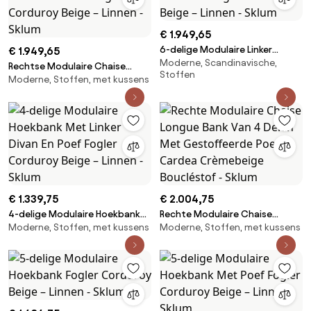
€ 1.949,65
6-delige Modulaire Linker
€ 1.949,65
Moderne, Scandinavische,
Chaise Longue Bank Met Poef
Rechtse Modulaire Chaise
Stoffen
Fogler Corduroy Beige – Linnen
Moderne, Stoffen, met kussens
Longue Bank Van 6 Delen Met
- Sklum
Poef Fogler Corduroy Beige –
Linnen - Sklum
€ 1.339,75
€ 2.004,75
4-delige Modulaire Hoekbank
Rechte Modulaire Chaise
Moderne, Stoffen, met kussens
Moderne, Stoffen, met kussens
Met Linker Divan En Poef Fogler
Longue Bank Van 4 Delen Met
Corduroy Beige – Linnen -
Gestoffeerde Poef Cardea
Sklum
Crèmebeige Boucléstof - Sklum