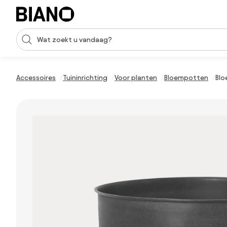
Navigatie overslaan, naar inhoud springen
Zoekopdracht invoeren
Inhoud overslaan, naar voettekst springen
Accessoires
Tuininrichting
Voor planten
Bloempotten
Blo