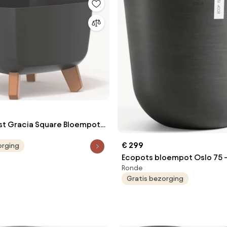
st Gracia Square Bloempot
- Antraciet - 29x29 cm -
€ 299
orging
nzet
Ecopots bloempot Oslo 75 -
Ronde
Dark Grey - Ø75 x H65 cm
Gratis bezorging