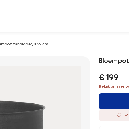
empot zandloper, H 59 cm
Bloempot 
€ 199
Bekijk prijsverl
Like