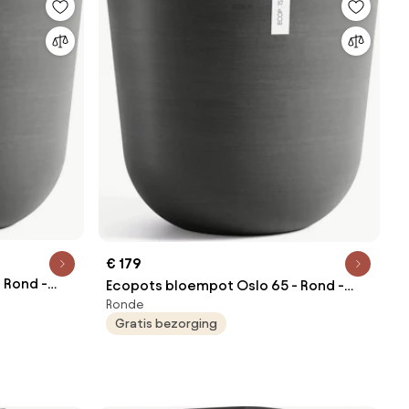
€ 179
 Rond -
Ecopots bloempot Oslo 65 - Rond -
Ronde
Dark Grey - Diameter 65 x H56,6 cm
Gratis bezorging