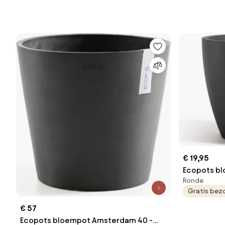
€ 19,95
Ecopots bl
Ronde
Rond - Dark
Gratis bez
H17,7 cm
€ 57
Ecopots bloempot Amsterdam 40 -