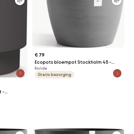
€ 79
Ecopots bloempot Stockholm 45 -
Ronde
Rond - Grey - Ø45 x H34,2 cm
Gratis bezorging
 -
urzaam