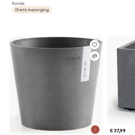
Ronde
Rond - Dark Grey - Diameter 40 x H34,5
Gratis bezorging
cm
€ 37,99