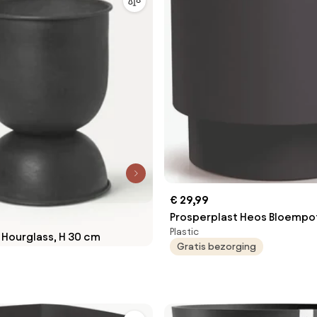
€ 29,99
Prosperplast Heos Bloempot
Plastic
Antraciet - Ø 46,8 cm - Du
 Hourglass, H 30 cm
Gratis bezorging
Kunststof