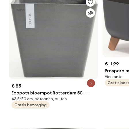
€ 11,99
Prosperpla
Vierkante
op pootjes 
Gratis bez
Met wateri
€ 85
Ecopots bloempot Rotterdam 50 -
43,5×50 cm, betonnen, buiten
Vierkant - Grey - 50 x H43,5 cm
Gratis bezorging