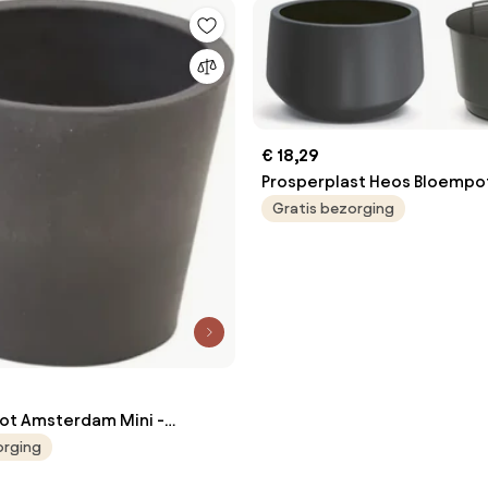
€ 18,29
Prosperplast Heos Bloempot
- Antraciet - Incl. inzet
Gratis bezorging
pot Amsterdam Mini -
cm - Grijs
orging