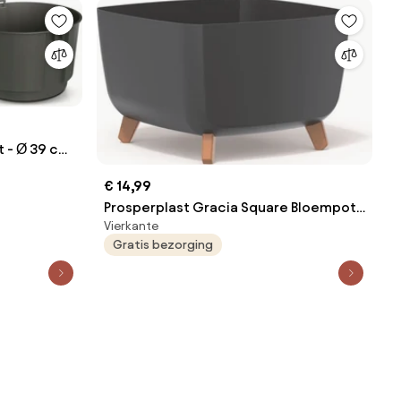
 - Ø 39 cm
€ 14,99
Prosperplast Gracia Square Bloempot -
Vierkante
39 cm - Antraciet - Op poten
Gratis bezorging