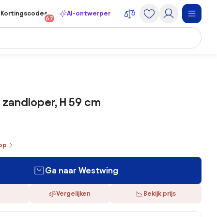
Kortingscodes
AI-ontwerper
67
zandloper, H 59 cm
oop
Ga naar Westwing
Vergelijken
Bekijk prijs